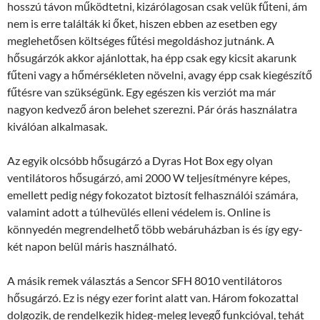
hosszú távon működtetni, kizárólagosan csak velük fűteni, ám
nem is erre találták ki őket, hiszen ebben az esetben egy
meglehetősen költséges fűtési megoldáshoz jutnánk. A
hősugárzók akkor ajánlottak, ha épp csak egy kicsit akarunk
fűteni vagy a hőmérsékleten növelni, avagy épp csak kiegészítő
fűtésre van szükségünk. Egy egészen kis verziót ma már
nagyon kedvező áron belehet szerezni. Pár órás használatra
kiválóan alkalmasak.
Az egyik olcsóbb hősugárzó a Dyras Hot Box egy olyan
ventilátoros hősugárzó, ami 2000 W teljesítményre képes,
emellett pedig négy fokozatot biztosít felhasználói számára,
valamint adott a túlhevülés elleni védelem is. Online is
könnyedén megrendelhető több webáruházban is és így egy-
két napon belül máris használható.
A másik remek választás a Sencor SFH 8010 ventilátoros
hősugárzó. Ez is négy ezer forint alatt van. Három fokozattal
dolgozik, de rendelkezik hideg-meleg levegő funkcióval, tehát