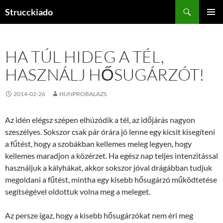
Tartalomhoz
Keresés
Strucckiado
ELSŐDL
MENÜ
HA TÚL HIDEG A TÉL,
HASZNÁLJ HŐSUGÁRZÓT!
2014-02-26
HUNPROBALAZS
Az idén elégsz szépen elhúzódik a tél, az időjárás nagyon
szeszélyes. Sokszor csak pár órára jó lenne egy kicsit kisegíteni
a fűtést, hogy a szobákban kellemes meleg legyen, hogy
kellemes maradjon a közérzet. Ha egész nap teljes intenzitással
használjuk a kályhákat, akkor sokszor jóval drágábban tudjuk
megoldani a fűtést, mintha egy kisebb hősugárzó működtetése
segítségével oldottuk volna meg a meleget.
Az persze igaz, hogy a kisebb hősugárzókat nem éri meg