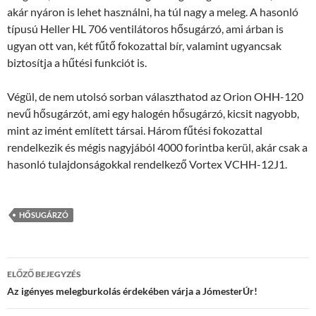
akár nyáron is lehet használni, ha túl nagy a meleg. A hasonló
típusú Heller HL 706 ventilátoros hősugárzó, ami árban is
ugyan ott van, két fűtő fokozattal bír, valamint ugyancsak
biztosítja a hűtési funkciót is.
Végül, de nem utolsó sorban választhatod az Orion OHH-120
nevű hősugárzót, ami egy halogén hősugárzó, kicsit nagyobb,
mint az imént említett társai. Három fűtési fokozattal
rendelkezik és mégis nagyjából 4000 forintba kerül, akár csak a
hasonló tulajdonságokkal rendelkező Vortex VCHH-12J1.
HŐSUGÁRZÓ
Bejegyzések
ELŐZŐ BEJEGYZÉS
navigációja
Az igényes melegburkolás érdekében várja a JómesterÚr!