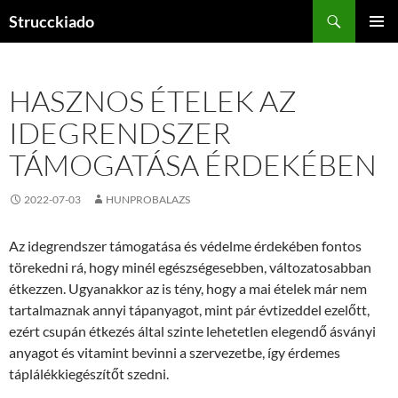
Tartalomhoz
Keresés
Strucckiado
ELSŐDL
MENÜ
HASZNOS ÉTELEK AZ
IDEGRENDSZER
TÁMOGATÁSA ÉRDEKÉBEN
2022-07-03
HUNPROBALAZS
Az idegrendszer támogatása és védelme érdekében fontos
törekedni rá, hogy minél egészségesebben, változatosabban
étkezzen. Ugyanakkor az is tény, hogy a mai ételek már nem
tartalmaznak annyi tápanyagot, mint pár évtizeddel ezelőtt,
ezért csupán étkezés által szinte lehetetlen elegendő ásványi
anyagot és vitamint bevinni a szervezetbe, így érdemes
táplálékkiegészítőt szedni.