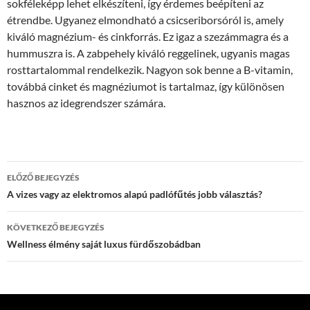
sokféleképp lehet elkészíteni, így érdemes beépíteni az
étrendbe. Ugyanez elmondható a csicseriborsóról is, amely
kiváló magnézium- és cinkforrás. Ez igaz a szezámmagra és a
hummuszra is. A zabpehely kiváló reggelinek, ugyanis magas
rosttartalommal rendelkezik. Nagyon sok benne a B-vitamin,
továbbá cinket és magnéziumot is tartalmaz, így különösen
hasznos az idegrendszer számára.
Bejegyzések
ELŐZŐ BEJEGYZÉS
navigációja
A vizes vagy az elektromos alapú padlófűtés jobb választás?
KÖVETKEZŐ BEJEGYZÉS
Wellness élmény saját luxus fürdőszobádban