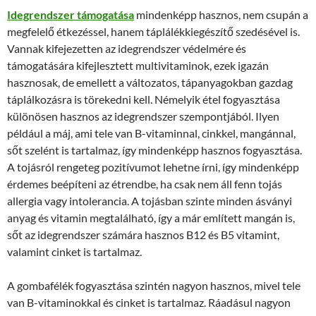
Idegrendszer támogatása
mindenképp hasznos, nem csupán a
megfelelő étkezéssel, hanem táplálékkiegészítő szedésével is.
Vannak kifejezetten az idegrendszer védelmére és
támogatására kifejlesztett multivitaminok, ezek igazán
hasznosak, de emellett a változatos, tápanyagokban gazdag
táplálkozásra is törekedni kell. Némelyik étel fogyasztása
különösen hasznos az idegrendszer szempontjából. Ilyen
például a máj, ami tele van B-vitaminnal, cinkkel, mangánnal,
sőt szelént is tartalmaz, így mindenképp hasznos fogyasztása.
A tojásról rengeteg pozitívumot lehetne írni, így mindenképp
érdemes beépíteni az étrendbe, ha csak nem áll fenn tojás
allergia vagy intolerancia. A tojásban szinte minden ásványi
anyag és vitamin megtalálható, így a már említett mangán is,
sőt az idegrendszer számára hasznos B12 és B5 vitamint,
valamint cinket is tartalmaz.
A gombafélék fogyasztása szintén nagyon hasznos, mivel tele
van B-vitaminokkal és cinket is tartalmaz. Ráadásul nagyon