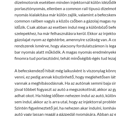
dízelmotorok esetében minden injektornál külön idéződik
porlasztónyomás, ellenben a common rail típusú dízelmo
nyomás kialakítása már külön zajlik, valamint a befecskend
common railben vagyis a közös csőben a gázolaj magas n
időzik. Csak abban az esetben indul meg a különböző be
szelepekhez, ha már felhasználásra kerül. Ekkor az injekto
gázolajat nyom az égéstérbe, amennyire szükség van. A c
rendszerek ismérve, hogy alacsony fordulatszámon is leg
bar nyomás alatt működik. A magas nyomás eredményekén
finomra tud porlasztódni, tehát minőségibb égés tud lezaj
A befecskendező hibát még laikusként is viszonylag könn
venni, ez pedig annak köszönhető, hogy meglehetősen lát
vannak a meghibásodásnak. Ha az autónak semmi baja sin
jóval többet fogyaszt az autó a megszokottnál, akkor az 
adhat okot. Ha hideg időben nehezen indul az autó, külön
sem indul, akkor az is arra utal, hogy az injektorral problé
Szintén figyelmeztető jel, ha nehezen akar indulni, lomháv
autó vagy lassan reagál a gázpedál nyomására. Abban az e