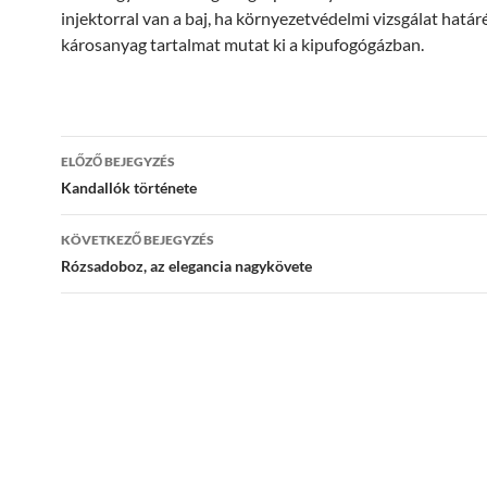
injektorral van a baj, ha környezetvédelmi vizsgálat határé
károsanyag tartalmat mutat ki a kipufogógázban.
Bejegyzések
ELŐZŐ BEJEGYZÉS
navigációja
Kandallók története
KÖVETKEZŐ BEJEGYZÉS
Rózsadoboz, az elegancia nagykövete