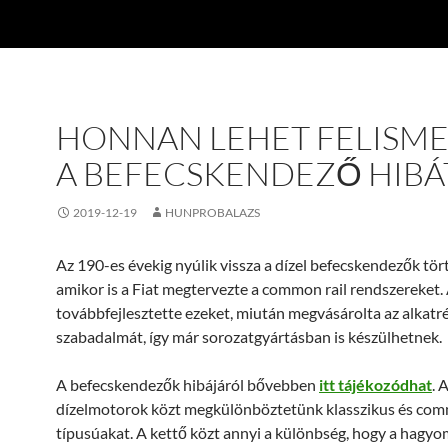
HONNAN LEHET FELISME
A BEFECSKENDEZŐ HIBÁ
2019-12-19
HUNPROBALAZS
Az 190-es évekig nyúlik vissza a dízel befecskendezők tör
amikor is a Fiat megtervezte a common rail rendszereket.
továbbfejlesztette ezeket, miután megvásárolta az alkatr
szabadalmát, így már sorozatgyártásban is készülhetnek.
A befecskendezők hibájáról bővebben
itt tájékozódhat
. 
dízelmotorok közt megkülönböztetünk klasszikus és com
típusúakat. A kettő közt annyi a különbség, hogy a hagy