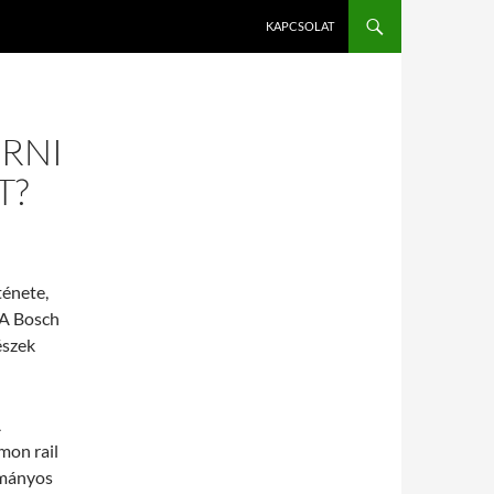
KAPCSOLAT
RNI
T?
ténete,
 A Bosch
észek
A
mon rail
ományos