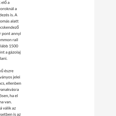
 elő a
toroknál a
ezés is. A
yomás alatt
fecskendező
r pont annyi
ommon rail
alább 1500
t a gázolaj
lani.
yű észre
ványos jelei
cs, ellenben
gyanakvásra
ösen, ha el
ma van.
á válik az
setben is az