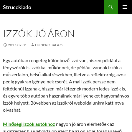
Tartalomhoz
Keresés
Strucckiado
ELSŐDL
MENÜ
IZZÓK JÓ ÁRON
2017-07-01
HUNPROBALAZS
Egy autóban rengeteg különböző izzó van, hiszen például a
fényszórók is izzókkal működnek, de például vannak izzók a
műszerfalon, belső alkatrészekben, illetve a reflektornig, azok
pedig gyakran igényelnek cserét. A mai izzók persze nem
feltétlenül izzanak, hiszen már léteznek modern ledes izzók is,
és egyre több autóban használnak már ilyeneket hagyományos
izzók helyett. Bővebben az izzókról weboldalunkra kattintva
olvashat.
Minőségi izzók autókhoz
nagyon jó áron elérhetőek az
alkatreszek.hu weboldalon ezért ha az ön az autójában levő