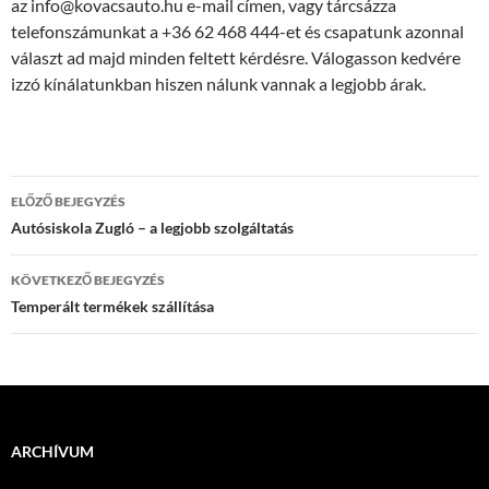
az info@kovacsauto.hu e-mail címen, vagy tárcsázza
telefonszámunkat a +36 62 468 444-et és csapatunk azonnal
választ ad majd minden feltett kérdésre. Válogasson kedvére
izzó kínálatunkban hiszen nálunk vannak a legjobb árak.
Bejegyzések
ELŐZŐ BEJEGYZÉS
navigációja
Autósiskola Zugló – a legjobb szolgáltatás
KÖVETKEZŐ BEJEGYZÉS
Temperált termékek szállítása
ARCHÍVUM