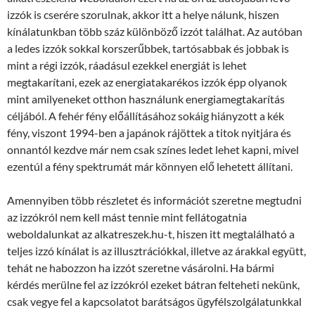
izzók is cserére szorulnak, akkor itt a helye nálunk, hiszen
kínálatunkban több száz különböző izzót találhat. Az autóban
a ledes izzók sokkal korszerűbbek, tartósabbak és jobbak is
mint a régi izzók, ráadásul ezekkel energiát is lehet
megtakarítani, ezek az energiatakarékos izzók épp olyanok
mint amilyeneket otthon használunk energiamegtakarítás
céljából. A fehér fény előállításához sokáig hiányzott a kék
fény, viszont 1994-ben a japánok rájöttek a titok nyitjára és
onnantól kezdve már nem csak színes ledet lehet kapni, mivel
ezentúl a fény spektrumát már könnyen elő lehetett állítani.
Amennyiben több részletet és információt szeretne megtudni
az izzókról nem kell mást tennie mint fellátogatnia
weboldalunkat az alkatreszek.hu-t, hiszen itt megtalálható a
teljes izzó kínálat is az illusztrációkkal, illetve az árakkal együtt,
tehát ne habozzon ha izzót szeretne vásárolni. Ha bármi
kérdés merülne fel az izzókról ezeket bátran felteheti nekünk,
csak vegye fel a kapcsolatot barátságos ügyfélszolgálatunkkal