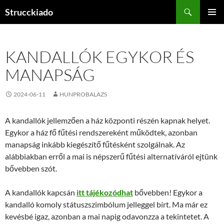
Tartalomhoz
Keresés
Strucckiado
ELSŐDL
MENÜ
KANDALLÓK EGYKOR ÉS
MANAPSÁG
2024-06-11
HUNPROBALAZS
A kandallók jellemzően a ház központi részén kapnak helyet.
Egykor a ház fő fűtési rendszereként működtek, azonban
manapság inkább kiegészítő fűtésként szolgálnak. Az
alábbiakban erről a mai is népszerű fűtési alternatíváról ejtünk
bővebben szót.
A kandallók kapcsán
itt tájékozódhat
bővebben! Egykor a
kandalló komoly státuszszimbólum jelleggel bírt. Ma már ez
kevésbé igaz, azonban a mai napig odavonzza a tekintetet. A