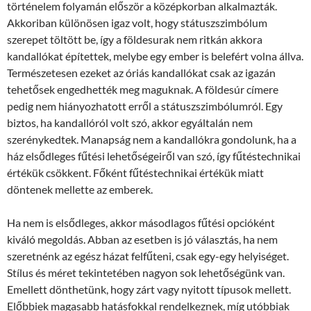
történelem folyamán először a középkorban alkalmazták.
Akkoriban különösen igaz volt, hogy státuszszimbólum
szerepet töltött be, így a földesurak nem ritkán akkora
kandallókat építettek, melybe egy ember is belefért volna állva.
Természetesen ezeket az óriás kandallókat csak az igazán
tehetősek engedhették meg maguknak. A földesúr címere
pedig nem hiányozhatott erről a státuszszimbólumról. Egy
biztos, ha kandallóról volt szó, akkor egyáltalán nem
szerénykedtek. Manapság nem a kandallókra gondolunk, ha a
ház elsődleges fűtési lehetőségeiről van szó, így fűtéstechnikai
értékük csökkent. Főként fűtéstechnikai értékük miatt
döntenek mellette az emberek.
Ha nem is elsődleges, akkor másodlagos fűtési opcióként
kiváló megoldás. Abban az esetben is jó választás, ha nem
szeretnénk az egész házat felfűteni, csak egy-egy helyiséget.
Stílus és méret tekintetében nagyon sok lehetőségünk van.
Emellett dönthetünk, hogy zárt vagy nyitott típusok mellett.
Előbbiek magasabb hatásfokkal rendelkeznek, míg utóbbiak