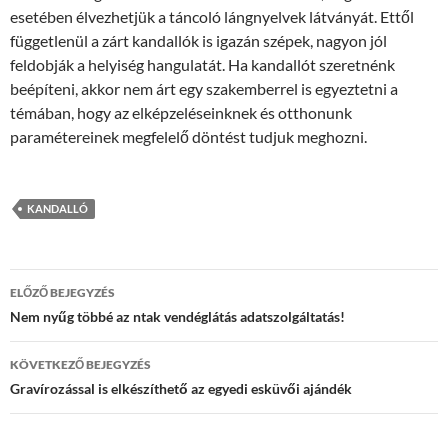
esetében élvezhetjük a táncoló lángnyelvek látványát. Ettől
függetlenül a zárt kandallók is igazán szépek, nagyon jól
feldobják a helyiség hangulatát. Ha kandallót szeretnénk
beépíteni, akkor nem árt egy szakemberrel is egyeztetni a
témában, hogy az elképzeléseinknek és otthonunk
paramétereinek megfelelő döntést tudjuk meghozni.
KANDALLÓ
Bejegyzések
ELŐZŐ BEJEGYZÉS
navigációja
Nem nyűg többé az ntak vendéglátás adatszolgáltatás!
KÖVETKEZŐ BEJEGYZÉS
Gravírozással is elkészíthető az egyedi esküvői ajándék