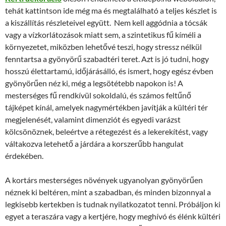
tehát kattintson ide még ma és megtalálható a teljes készlet is
a kiszállítás részleteivel együtt. Nem kell aggódnia a tócsák
vagy a vízkorlátozások miatt sem, a szintetikus fű kíméli a
környezetet, miközben lehetővé teszi, hogy stressz nélkül
fenntartsa a gyönyörű szabadtéri teret. Azt is jó tudni, hogy
hosszú élettartamú, időjárásálló, és ismert, hogy egész évben
gyönyörűen néz ki, még a legsötétebb napokon is! A
mesterséges fű rendkívül sokoldalú, és számos feltűnő
tájképet kínál, amelyek nagymértékben javítják a kültéri tér
megjelenését, valamint dimenziót és egyedi varázst
kölcsönöznek, beleértve a rétegezést és a lekerekítést, vagy
váltakozva letehető a járdára a korszerűbb hangulat
érdekében.
A kortárs mesterséges növények ugyanolyan gyönyörűen
néznek ki beltéren, mint a szabadban, és minden bizonnyal a
legkisebb kertekben is tudnak nyilatkozatot tenni. Próbáljon ki
egyet a teraszára vagy a kertjére, hogy meghívó és élénk kültéri