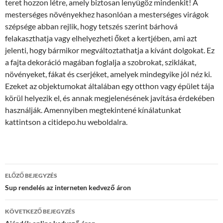
teret hozzon létre, amely biztosan lenyűgöz mindenkit! A
mesterséges növényekhez hasonlóan a mesterséges virágok
szépsége abban rejlik, hogy tetszés szerint bárhová
felakaszthatja vagy elhelyezheti őket a kertjében, ami azt
jelenti, hogy bármikor megváltoztathatja a kívánt dolgokat. Ez
a fajta dekoráció magában foglalja a szobrokat, sziklákat,
növényeket, fákat és cserjéket, amelyek mindegyike jól néz ki.
Ezeket az objektumokat általában egy otthon vagy épület tája
körül helyezik el, és annak megjelenésének javítása érdekében
használják. Amennyiben megtekintené kínálatunkat
kattintson a citidepo.hu weboldalra.
Bejegyzések
ELŐZŐ BEJEGYZÉS
navigációja
Sup rendelés az interneten kedvező áron
KÖVETKEZŐ BEJEGYZÉS