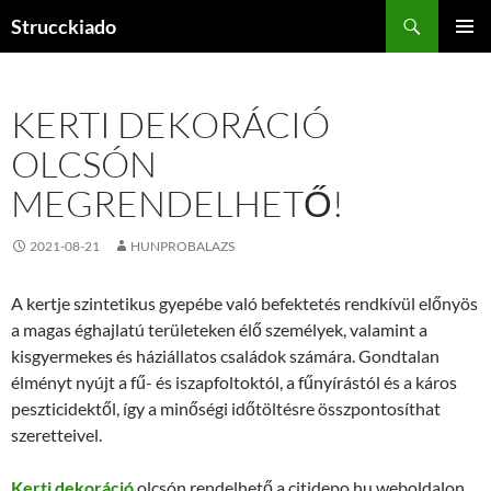
Tartalomhoz
Keresés
Strucckiado
ELSŐDL
MENÜ
KERTI DEKORÁCIÓ
OLCSÓN
MEGRENDELHETŐ!
2021-08-21
HUNPROBALAZS
A kertje szintetikus gyepébe való befektetés rendkívül előnyös
a magas éghajlatú területeken élő személyek, valamint a
kisgyermekes és háziállatos családok számára. Gondtalan
élményt nyújt a fű- és iszapfoltoktól, a fűnyírástól és a káros
peszticidektől, így a minőségi időtöltésre összpontosíthat
szeretteivel.
Kerti dekoráció
olcsón rendelhető a citidepo.hu weboldalon,