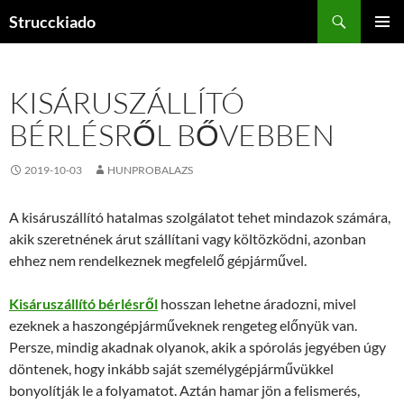
Tartalomhoz
Keresés
Strucckiado
ELSŐDL
MENÜ
KISÁRUSZÁLLÍTÓ
BÉRLÉSRŐL BŐVEBBEN
2019-10-03
HUNPROBALAZS
A kisáruszállító hatalmas szolgálatot tehet mindazok számára,
akik szeretnének árut szállítani vagy költözködni, azonban
ehhez nem rendelkeznek megfelelő gépjárművel.
Kisáruszállító bérlésről
hosszan lehetne áradozni, mivel
ezeknek a haszongépjárműveknek rengeteg előnyük van.
Persze, mindig akadnak olyanok, akik a spórolás jegyében úgy
döntenek, hogy inkább saját személygépjárművükkel
bonyolítják le a folyamatot. Aztán hamar jön a felismerés,