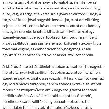
amikor a tárgyakat akárhogy is forgatják az nem fér be az
autóba. Be is lehet tuszkolni az autóba, azonban ekkor vagy
autó, vagy a tárgy látja kárát. Az is gyakran előfordul, hogy a
tárgy szállítása jóval nagyobb kosszal jár, mint azt előzőleg
sejteni lehetett, ennek következtében az autót csak komoly
összegért cserébe lehetett kitisztíttatni. Másrészről egy
személygépjárművel jóval többször kell fordulni, mint egy
kisáruszállítóval, ami szintén nem túl költséghatékony. Így a
folyamat végére, az ember rádöbben, hogy mégis csak
egyszerűbb és olcsóbb lett volna kisáruszállítót bérelni.
A kisáruszállító tehát tökéletes abban az esetben, ha nagyobb
méretű tárgyat kell szállítani és abban az esetben is, ha nem
szeretné saját autóját összekoszolni. A kisáruszállítók nem az
egykori fapados furgonok, hanem számos extrával felszerelt
modern haszonjárművek, amik nagy szolgálatot tehetnek
bérlőik számára. A kiváló műszaki állapotnak örvendő,
bérelhető kisáruszállítókat a greenautokolcsonzo.hu
weboldalon tudja megtekinteni, ahol részletes leírás is