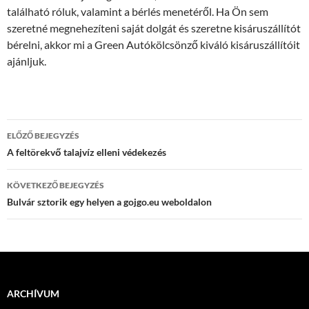
található róluk, valamint a bérlés menetéről. Ha Ön sem
szeretné megnehezíteni saját dolgát és szeretne kisáruszállítót
bérelni, akkor mi a Green Autókölcsönző kiváló kisáruszállítóit
ajánljuk.
Bejegyzések
ELŐZŐ BEJEGYZÉS
navigációja
A feltörekvő talajvíz elleni védekezés
KÖVETKEZŐ BEJEGYZÉS
Bulvár sztorik egy helyen a gojgo.eu weboldalon
ARCHÍVUM