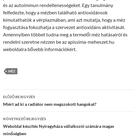
és az autoimmun rendellenességeket. Egy tanulmány
felfedezte, hogy a mézben található antioxidánsok
kimutathatók a vérplazmában, ami azt mutatja, hogy a méz
fogyasztása fokozhatja a szervezet antioxidáns aktivitását.
Amennyiben többet tudna meg a termelői méz hatásairól és
rendelni szeretne nézzen be az apissima-meheszet.hu
weboldalra bővebb információkért.
MÉZ
Bejegyzések
ELŐZŐ BEJEGYZÉS
navigációja
Miért ad ki a radiátor nem megszokott hangokat?
KÖVETKEZŐ BEJEGYZÉS
Weboldal készítés Nyíregyháza vállalkozói számára magas
minőségben