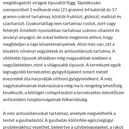
meglátogatott virágok típusától függ. Táplálkozási
szempontból 1 evőkanál méz (21 gramm) 64 kalóriát és 17
gramm cukrot tartalmaz, köztük fruktózt, glükózt, maltózt és
szacharózt. Gyakorlatilag nem tartalmaz rostot, zsírt vagy
fehérjét. Emellett nyomokban tartalmaz számos vitamint és
ásványi anyagot, de sokat kellene megennie ahhoz, hogy
megfeleljen a napi követelményeinek. Ahol méz van, ott a
bioaktív növényi vegyületek és antioxidánsok tartalma. A
sötétebb típusok általában még magasabbak ezekben a
vegyületekben, mint a világosabb típusok. A természet egyik
legnagyobb természetes gyógyítójaként ismert mézet
évezredek óta használják otthoni gyógymódként. A méz
nagyhatalmainak kiaknázására még ma is rengeteg lehetőség
kínálkozik, a köhögés csillapításától a természetes édesítőszer
antioxidáns tulajdonságainak felkarolásáig.
A méz antioxidánsokat tartalmaz, amelyek megvédhetik a
testet a gyulladástól. A gyulladás különféle egészségügyi
problémákhoz vezethet, beleértve a szívbetegségeket, a rákot