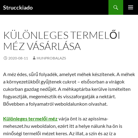
Tartalomhoz
Keresés
Strucckiado
ELSŐDL
MENÜ
KÜLÖNLEGES TERMELŐI
MÉZ VÁSÁRLÁSA
2020-08-11
HUNPROBALAZS
A méz édes, sűrű folyadék, amelyet méhek készítenek. A méhek
a környezetükből gyűjtenek cukrot – elsősorban a virágok
cukorban gazdag nedűjét. A méhkaptárba kerülve ismételten
fogyasztják, megemésztik és visszaforgatják a nektárt.
Bővebben a folyamatról weboldalunkon olvashat.
Különleges termelői méz
várja önt is az apissima-
meheszet.hu weboldalon, ezért itt a helye nálunk ha ön is
minőségi termelői mézet keres. Az illat, a szín és az íz a