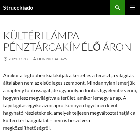
Tartalomhoz
Keresés
Strucckiado
ELSŐDL
MENÜ
KÜLTÉRI LÁMPA
PÉNZTÁRCAKÍMÉLŐ ÁRON
2021-11-17
HUNPROBALAZS
Amikor a legtöbben kialakítják a kertet és a teraszt, a világítás
általában nem az elsődleges szempont. Mindannyian ismerjük
a napfény fontosságát, de ugyanolyan fontos figyelembe venni,
hogyan lesz megvilágítva a terület, amikor lemegy a nap. A
tájvilágítás egyike azon apró, könnyen figyelmen kívül
hagyható részleteknek, amelyek teljesen megváltoztathatják a
kültéri tér hangulatát – nem is beszélve a
megközelíthetőségről.