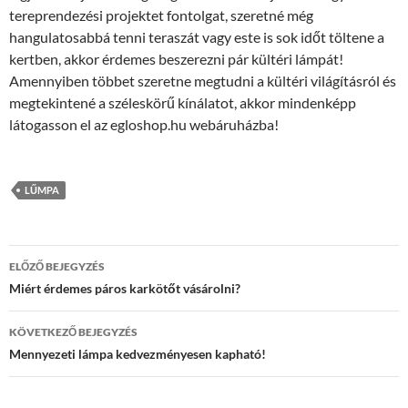
tereprendezési projektet fontolgat, szeretné még
hangulatosabbá tenni teraszát vagy este is sok időt töltene a
kertben, akkor érdemes beszerezni pár kültéri lámpát!
Amennyiben többet szeretne megtudni a kültéri világításról és
megtekintené a széleskörű kínálatot, akkor mindenképp
látogasson el az egloshop.hu webáruházba!
LŰMPA
Bejegyzések
ELŐZŐ BEJEGYZÉS
navigációja
Miért érdemes páros karkötőt vásárolni?
KÖVETKEZŐ BEJEGYZÉS
Mennyezeti lámpa kedvezményesen kapható!