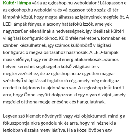
Kültéri lámpa
várja az egloshop.hu weboldalon! Látogasson el
az egloshop.hu weboldalra és válogasson több száz kültéri
lámpánk közül, hogy megtalálhassa az igényeinek megfelelőt. A
LED lámpák fényes, alacsony hatásfokú izzók, amelyek
nagyszerűen ellenállnak a nedvességnek, így ideálisak kültéri
világítási konfigurációkhoz. Különféle méretben, formában és
színben készülhetnek, így számos különböző világítási
konfiguráció megvalósításához hasznosak. A LED-lámpák
másik előnye, hogy rendkívül energiatakarékosak. Számos
helyen kereshet segítséget a külső világítási terv
megtervezéséhez, de az egloshop.hu az egyetlen magyar
székhelyű világítással foglalkozó cég, amely még mindig az
eredeti tulajdonos tulajdonában van. Az egloshop időt fordít
arra, hogy Önnel együtt dolgozzon ki egy olyan dizájnt, amely
megfelel otthona megjelenésének és hangulatának.
Legyen szó kiemelt növényről vagy vízi objektumról, mindig a
fókuszpontjainkra gondolunk, és arra, hogy mi nézne ki a
legjobban éjszaka megvilágítva. Ha a közeljövőben egy