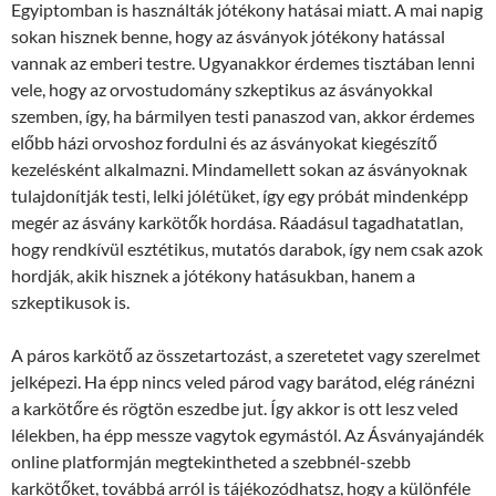
Egyiptomban is használták jótékony hatásai miatt. A mai napig
sokan hisznek benne, hogy az ásványok jótékony hatással
vannak az emberi testre. Ugyanakkor érdemes tisztában lenni
vele, hogy az orvostudomány szkeptikus az ásványokkal
szemben, így, ha bármilyen testi panaszod van, akkor érdemes
előbb házi orvoshoz fordulni és az ásványokat kiegészítő
kezelésként alkalmazni. Mindamellett sokan az ásványoknak
tulajdonítják testi, lelki jólétüket, így egy próbát mindenképp
megér az ásvány karkötők hordása. Ráadásul tagadhatatlan,
hogy rendkívül esztétikus, mutatós darabok, így nem csak azok
hordják, akik hisznek a jótékony hatásukban, hanem a
szkeptikusok is.
A páros karkötő az összetartozást, a szeretetet vagy szerelmet
jelképezi. Ha épp nincs veled párod vagy barátod, elég ránézni
a karkötőre és rögtön eszedbe jut. Így akkor is ott lesz veled
lélekben, ha épp messze vagytok egymástól. Az Ásványajándék
online platformján megtekintheted a szebbnél-szebb
karkötőket, továbbá arról is tájékozódhatsz, hogy a különféle