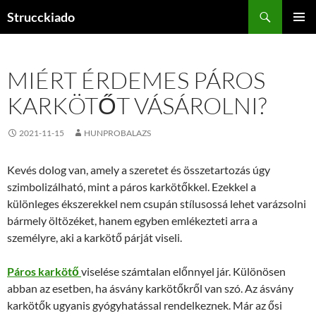
Tartalomhoz
Keresés
Strucckiado
ELSŐDL
MENÜ
MIÉRT ÉRDEMES PÁROS
KARKÖTŐT VÁSÁROLNI?
2021-11-15
HUNPROBALAZS
Kevés dolog van, amely a szeretet és összetartozás úgy
szimbolizálható, mint a páros karkötőkkel. Ezekkel a
különleges ékszerekkel nem csupán stílusossá lehet varázsolni
bármely öltözéket, hanem egyben emlékezteti arra a
személyre, aki a karkötő párját viseli.
Páros karkötő
viselése számtalan előnnyel jár. Különösen
abban az esetben, ha ásvány karkötőkről van szó. Az ásvány
karkötők ugyanis gyógyhatással rendelkeznek. Már az ősi