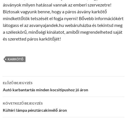
ásványok milyen hatással vannak az emberi szervezetre!
Biztosak vagyunk benne, hogy a páros ásvány karkötő
mindkettőtök tetszését el fogja nyerni! Bővebb információkért
látogass el az asvanyajandek.hu webáruházba és tekintsd meg
a széleskörű, minőségi kínálatot, amiből megrendelheted saját
és szeretted páros karkötőjét!
KARKÖTŐ
Bejegyzések
ELŐZŐ BEJEGYZÉS
navigációja
Autó karbantartás minden kocsitípushoz jó áron
KÖVETKEZŐ BEJEGYZÉS
Kültéri lámpa pénztárcakímélő áron