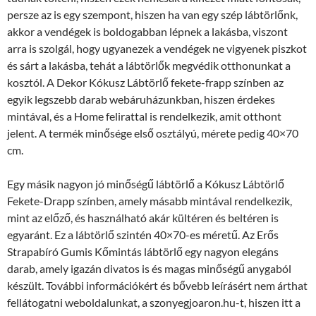
persze az is egy szempont, hiszen ha van egy szép lábtörlőnk,
akkor a vendégek is boldogabban lépnek a lakásba, viszont
arra is szolgál, hogy ugyanezek a vendégek ne vigyenek piszkot
és sárt a lakásba, tehát a lábtörlők megvédik otthonunkat a
kosztól. A Dekor Kókusz Lábtörlő fekete-frapp színben az
egyik legszebb darab webáruházunkban, hiszen érdekes
mintával, és a Home felirattal is rendelkezik, amit otthont
jelent. A termék minősége első osztályú, mérete pedig 40×70
cm.
Egy másik nagyon jó minőségű lábtörlő a Kókusz Lábtörlő
Fekete-Drapp színben, amely másabb mintával rendelkezik,
mint az előző, és használható akár kültéren és beltéren is
egyaránt. Ez a lábtörlő szintén 40×70-es méretű. Az Erős
Strapabíró Gumis Kőmintás lábtörlő egy nagyon elegáns
darab, amely igazán divatos is és magas minőségű anygaból
készült. További információkért és bővebb leírásért nem árthat
fellátogatni weboldalunkat, a szonyegjoaron.hu-t, hiszen itt a