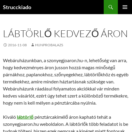
Tartalomhoz
Keresés
Strucckiado
ELSŐDL
MENÜ
LÁBTÖRLŐ KEDVEZŐ ÁRON
2016-11-08
HUNPROBALAZS
Webáruházunkban, a szonyegjoaron.hu-n, lehetőség van arra,
hogy kedvezményes áron jusson hozzá magas minőségű
párnákhoz, paplanokhoz, szőnyegekhez, lábtörlőkhöz és egyéb
termékekhez, amire minden háztartásnak szüksége van.
Webáruházunk ráadásul folyamatos akciókkal vár minden
kedves vásárlót, ezért úgy tehet szert a különböző termékekre,
hogy nem is kell mélyen a pénztárcába nyúlnia.
Kiváló
lábtörlő
pénztárcakímélő áron kapható tehát a
szonyegjoaron.hu weboldalon. A lábtörlők több feladatot is be
tudnak tölteni, hiszen ezek nemcsak a kinézet miatt fontosak,