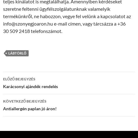
teljes kínálatot is megtalálhatja. Amennyiben kérdéseket
szeretne feltenni ügyfélszolgálatunknak valamelyik
termékünkről, ne habozzon, vegye fel velünk a kapcsolatot az
info@szonyegjoaron.hu e-mail címen, vagy tárcsázza a +36
30 509 2418 telefonszámot.
LÁBTÖRLŐ
Bejegyzések
ELŐZŐ BEJEGYZÉS
navigációja
Karácsonyi ajándék rendelés
KÖVETKEZŐ BEJEGYZÉS
Antiallergén paplan jó áron!