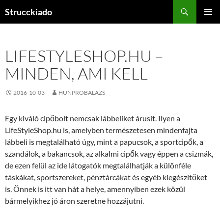
Tartalomhoz
Keresés
Strucckiado
ELSŐDL
MENÜ
LIFESTYLESHOP.HU –
MINDEN, AMI KELL
2016-10-03
HUNPROBALAZS
Egy kiváló cipőbolt nemcsak lábbeliket árusít. Ilyen a
LifeStyleShop.hu is, amelyben természetesen mindenfajta
lábbeli is megtalálható úgy, mint a papucsok, a sportcipők, a
szandálok, a bakancsok, az alkalmi cipők vagy éppen a csizmák,
de ezen felül az ide látogatók megtalálhatják a különféle
táskákat, sportszereket, pénztárcákat és egyéb kiegészítőket
is. Önnek is itt van hát a helye, amennyiben ezek közül
bármelyikhez jó áron szeretne hozzájutni.