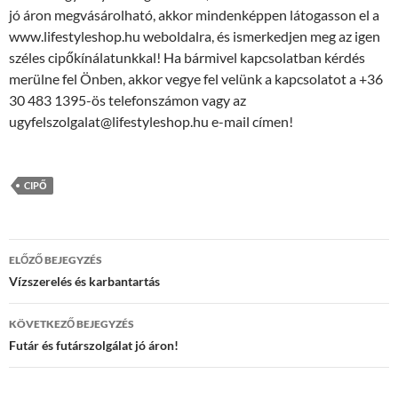
jó áron megvásárolható, akkor mindenképpen látogasson el a
www.lifestyleshop.hu weboldalra, és ismerkedjen meg az igen
széles cipőkínálatunkkal! Ha bármivel kapcsolatban kérdés
merülne fel Önben, akkor vegye fel velünk a kapcsolatot a +36
30 483 1395-ös telefonszámon vagy az
ugyfelszolgalat@lifestyleshop.hu e-mail címen!
CIPŐ
Bejegyzések
ELŐZŐ BEJEGYZÉS
navigációja
Vízszerelés és karbantartás
KÖVETKEZŐ BEJEGYZÉS
Futár és futárszolgálat jó áron!