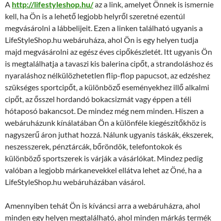
A
http://lifestyleshop.hu/
az a link, amelyet Önnek is ismernie
kell, ha Ön is a lehető legjobb helyről szeretné ezentúl
megvásárolni a lábbelijeit. Ezen a linken található ugyanis a
LifeStyleShop.hu webáruháza, ahol Ön is egy helyen tudja
majd megvásárolni az egész éves cipőkészletét. Itt ugyanis Ön
is megtalálhatja a tavaszi kis balerina cipőt, a strandoláshoz és
nyaraláshoz nélkülözhetetlen flip-flop papucsot, az edzéshez
szükséges sportcipőt, a különböző eseményekhez illő alkalmi
cipőt, az ősszel hordandó bokacsizmát vagy éppen a téli
hótaposó bakancsot. De mindez még nem minden. Hiszen a
webáruházunk kínálatában Ön a különféle kiegészítőkhöz is
nagyszerű áron juthat hozzá. Nálunk ugyanis táskák, ékszerek,
neszesszerek, pénztárcák, bőröndök, telefontokok és
különböző sportszerek is várják a vásárlókat. Mindez pedig
valóban a legjobb márkanevekkel ellátva lehet az Öné, ha a
LifeStyleShop.hu webáruházában vásárol.
Amennyiben tehát Ön is kíváncsi arra a webáruházra, ahol
minden egy helyen megtalálható, ahol minden márkás termék