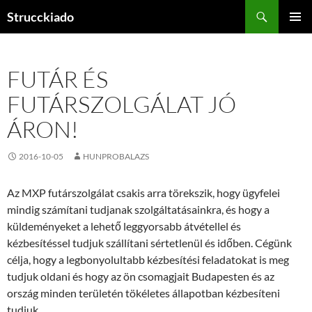
Tartalomhoz
Keresés
Strucckiado
ELSŐDL
MENÜ
FUTÁR ÉS
FUTÁRSZOLGÁLAT JÓ
ÁRON!
2016-10-05
HUNPROBALAZS
Az MXP futárszolgálat csakis arra törekszik, hogy ügyfelei
mindig számítani tudjanak szolgáltatásainkra, és hogy a
küldeményeket a lehető leggyorsabb átvétellel és
kézbesítéssel tudjuk szállítani sértetlenül és időben. Cégünk
célja, hogy a legbonyolultabb kézbesítési feladatokat is meg
tudjuk oldani és hogy az ön csomagjait Budapesten és az
ország minden területén tökéletes állapotban kézbesíteni
tudjuk.