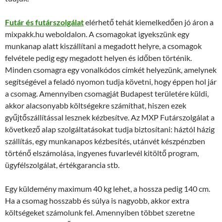
Futár és futárszolgálat
elérhető tehát kiemelkedően jó áron a
mixpakk.hu weboldalon. A csomagokat igyekszünk egy
munkanap alatt kiszállítani a megadott helyre, a csomagok
felvétele pedig egy megadott helyen és időben történik.
Minden csomagra egy vonalkódos címkét helyezünk, amelynek
segítségével a feladó nyomon tudja követni, hogy éppen hol jár
a csomag. Amennyiben csomagját Budapest területére küldi,
akkor alacsonyabb költségekre számíthat, hiszen ezek
gyűjtőszállítással lesznek kézbesítve. Az MXP Futárszolgálat a
következő alap szolgáltatásokat tudja biztosítani: háztól házig
szállítás, egy munkanapos kézbesítés, utánvét készpénzben
történő elszámolása, ingyenes fuvarlevél kitöltő program,
ügyfélszolgálat, értékgarancia stb.
Egy küldemény maximum 40 kg lehet, a hossza pedig 140 cm.
Ha a csomag hosszabb és súlya is nagyobb, akkor extra
költségeket számolunk fel. Amennyiben többet szeretne