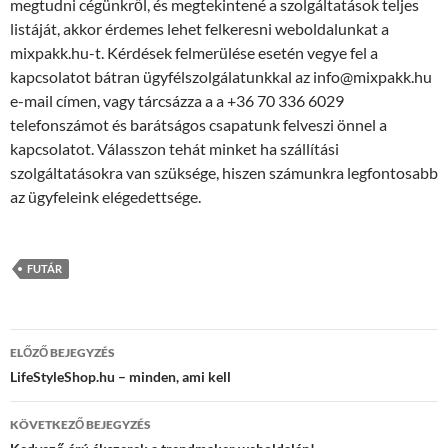
megtudni cégünkről, és megtekintené a szolgáltatások teljes
listáját, akkor érdemes lehet felkeresni weboldalunkat a
mixpakk.hu-t. Kérdések felmerülése esetén vegye fel a
kapcsolatot bátran ügyfélszolgálatunkkal az info@mixpakk.hu
e-mail címen, vagy tárcsázza a a +36 70 336 6029
telefonszámot és barátságos csapatunk felveszi önnel a
kapcsolatot. Válasszon tehát minket ha szállítási
szolgáltatásokra van szüksége, hiszen számunkra legfontosabb
az ügyfeleink elégedettsége.
FUTÁR
Bejegyzések
ELŐZŐ BEJEGYZÉS
navigációja
LifeStyleShop.hu – minden, ami kell
KÖVETKEZŐ BEJEGYZÉS