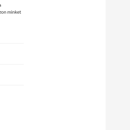
a
szon minket