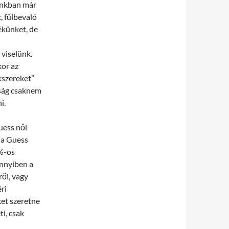
ainkban már
, fülbevaló
ékünket, de
viselünk.
kor az
kszereket”
pság csaknem
i.
uess női
 a Guess
7%-os
ennyiben a
ől, vagy
ri
ket szeretne
ti, csak