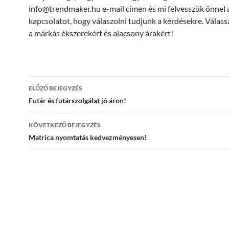
info@trendmaker.hu e-mail címen és mi felvesszük önnel 
kapcsolatot, hogy válaszolni tudjunk a kérdésekre. Válas
a márkás ékszerekért és alacsony árakért!
Bejegyzések
ELŐZŐ BEJEGYZÉS
navigációja
Futár és futárszolgálat jó áron!
KÖVETKEZŐ BEJEGYZÉS
Matrica nyomtatás kedvezményesen!