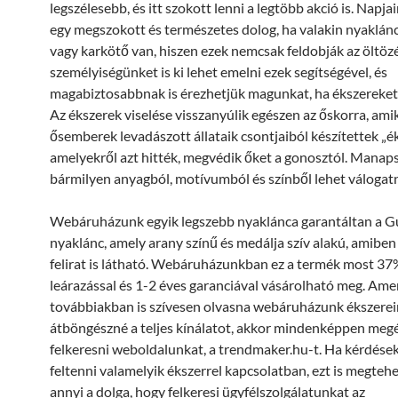
legszélesebb, és itt szokott lenni a legtöbb akció is. Napj
egy megszokott és természetes dolog, ha valakin nyaklánc
vagy karkötő van, hiszen ezek nemcsak feldobják az öltöz
személyiségünket is ki lehet emelni ezek segítségével, és
magabiztosabbnak is érezhetjük magunkat, ha ékszereket 
Az ékszerek viselése visszanyúlik egészen az őskorra, ami
ősemberek levadászott állataik csontjaiból készítettek „é
amelyekről azt hitték, megvédik őket a gonosztól. Mana
bármilyen anyagból, motívumból és színből lehet válogatn
Webáruházunk egyik legszebb nyaklánca garantáltan a G
nyaklánc, amely arany színű és medálja szív alakú, amiben
felirat is látható. Webáruházunkban ez a termék most 3
leárazással és 1-2 éves garanciával vásárolható meg. Am
továbbiakban is szívesen olvasna webáruházunk ékszereir
átböngészné a teljes kínálatot, akkor mindenképpen megé
felkeresni weboldalunkat, a trendmaker.hu-t. Ha kérdése
feltenni valamelyik ékszerrel kapcsolatban, ezt is megtehe
annyi a dolga, hogy felkeresi ügyfélszolgálatunkat az