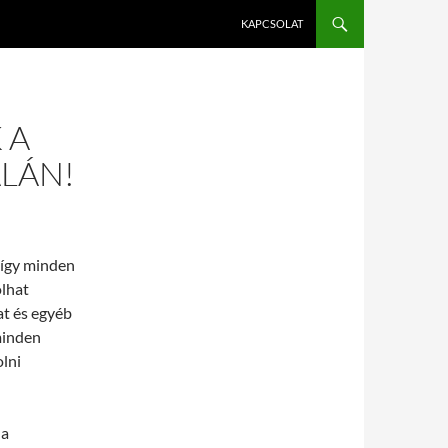
KAPCSOLAT
 A
LÁN!
 így minden
olhat
at és egyéb
 minden
lni
 a