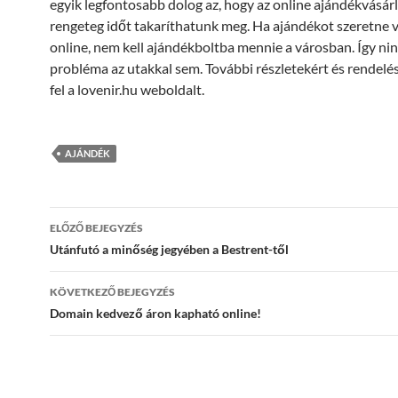
egyik legfontosabb dolog az, hogy az online ajándékvásárl
rengeteg időt takaríthatunk meg. Ha ajándékot szeretne v
online, nem kell ajándékboltba mennie a városban. Így ni
probléma az utakkal sem. További részletekért és rendelé
fel a lovenir.hu weboldalt.
AJÁNDÉK
Bejegyzések
ELŐZŐ BEJEGYZÉS
navigációja
Utánfutó a minőség jegyében a Bestrent-től
KÖVETKEZŐ BEJEGYZÉS
Domain kedvező áron kapható online!