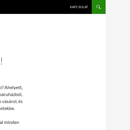
KAPCSOLAT
!
i? Ahelyett,
báruházból,
 vásárol, és
letekbe.
kal minden