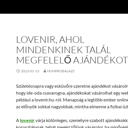
LOVENIR, AHOL
MINDENKINEK TALÁL
MEGFELELŐ AJÁNDÉKOT
2023-01-13
HUNPROBALAZS
Születésnapra vagy esküvőre szeretne ajándékot vásároln
hogy ide-oda csavarogna, ajándékokat vásárolhat egy we
például a lovenir.hu-ról. Manapság a legtöbb ember online
az előnyök sokkal nagyobbak, mintha elmenne a fizikai üz
A
lovenir
várja különleges, személyre szabott ajándékok
korosztálynak, tehát megéri tőlünk vásárolni, ha minőségi