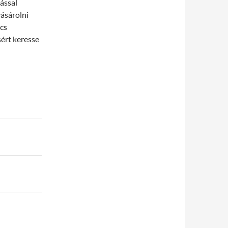
ással
ásárolni
ncs
sért keresse