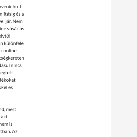
ovenir.hu-t
lításig és a
el jár. Nem
ine vásárlás
lytől
en különféle
z online
ltségkereten
dásul nincs
megtett
ndékokat
kkel és
nd, mert
 aki
nem is
ltban. Az