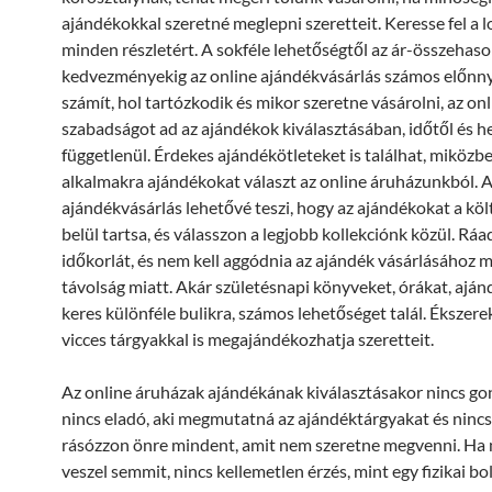
ajándékokkal szeretné meglepni szeretteit. Keresse fel a l
minden részletért. A sokféle lehetőségtől az ár-összehason
kedvezményekig az online ajándékvásárlás számos előnny
számít, hol tartózkodik és mikor szeretne vásárolni, az onl
szabadságot ad az ajándékok kiválasztásában, időtől és he
függetlenül. Érdekes ajándékötleteket is találhat, miközb
alkalmakra ajándékokat választ az online áruházunkból. A
ajándékvásárlás lehetővé teszi, hogy az ajándékokat a kö
belül tartsa, és válasszon a legjobb kollekciónk közül. Ráa
időkorlát, és nem kell aggódnia az ajándék vásárlásához 
távolság miatt. Akár születésnapi könyveket, órákat, ajá
keres különféle bulikra, számos lehetőséget talál. Ékszere
vicces tárgyakkal is megajándékozhatja szeretteit.
Az online áruházak ajándékának kiválasztásakor nincs go
nincs eladó, aki megmutatná az ajándéktárgyakat és nincs
rásózzon önre mindent, amit nem szeretne megvenni. Ha 
veszel semmit, nincs kellemetlen érzés, mint egy fizikai bo