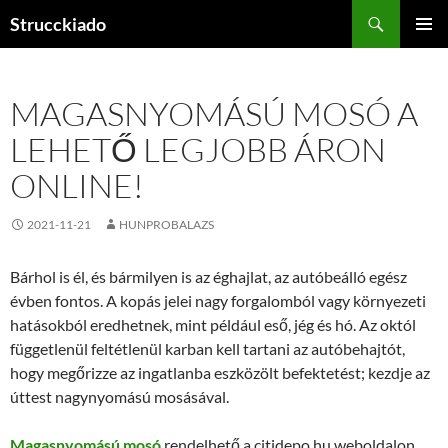
Tartalomhoz
Keresés
Strucckiado
ELSŐDL
MENÜ
MAGASNYOMÁSÚ MOSÓ A
LEHETŐ LEGJOBB ÁRON
ONLINE!
2021-11-21
HUNPROBALAZS
Bárhol is él, és bármilyen is az éghajlat, az autóbeálló egész
évben fontos. A kopás jelei nagy forgalomból vagy környezeti
hatásokból eredhetnek, mint például eső, jég és hó. Az októl
függetlenül feltétlenül karban kell tartani az autóbehajtót,
hogy megőrizze az ingatlanba eszközölt befektetést; kezdje az
úttest nagynyomású mosásával.
Magasnyomású mosó
rendelhető a citidepo.hu weboldalon,