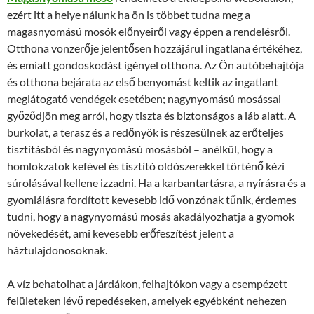
ezért itt a helye nálunk ha ön is többet tudna meg a
magasnyomású mosók előnyeiről vagy éppen a rendelésről.
Otthona vonzerője jelentősen hozzájárul ingatlana értékéhez,
és emiatt gondoskodást igényel otthona. Az Ön autóbehajtója
és otthona bejárata az első benyomást keltik az ingatlant
meglátogató vendégek esetében; nagynyomású mosással
győződjön meg arról, hogy tiszta és biztonságos a láb alatt. A
burkolat, a terasz és a redőnyök is részesülnek az erőteljes
tisztításból és nagynyomású mosásból – anélkül, hogy a
homlokzatok kefével és tisztító oldószerekkel történő kézi
súrolásával kellene izzadni. Ha a karbantartásra, a nyírásra és a
gyomlálásra fordított kevesebb idő vonzónak tűnik, érdemes
tudni, hogy a nagynyomású mosás akadályozhatja a gyomok
növekedését, ami kevesebb erőfeszítést jelent a
háztulajdonosoknak.
A víz behatolhat a járdákon, felhajtókon vagy a csempézett
felületeken lévő repedéseken, amelyek egyébként nehezen