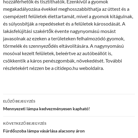
hozzáférhetők és tisztíthatók. Ezenkívül a gyomok
megakadályozása évekkel meghosszabbíthatja az úttest és a
csempézett felületek élettartamát, mivel a gyomok kitágulnak,
és súlyosbítják a repedéseket és a felületek károsodását. A
lakásfelújítási szakértők évente nagynyomású mosást
javasolnak az ezeken a területeken felhalmozódó gyomok,
törmelék és szennyeződés eltávolítására. A nagynyomású
mosóval kezelt felületek, beleértve az autóbeállót is,
csökkentik a káros penészgombák, növekedését. További
részletekért nézzen be a citidepo.hu weboldalra.
Bejegyzések
ELŐZŐ BEJEGYZÉS
navigációja
Mennyezeti lámpa kedvezményesen kapható!
KÖVETKEZŐ BEJEGYZÉS
Fürdőszoba lámpa vásárlása alacsony áron