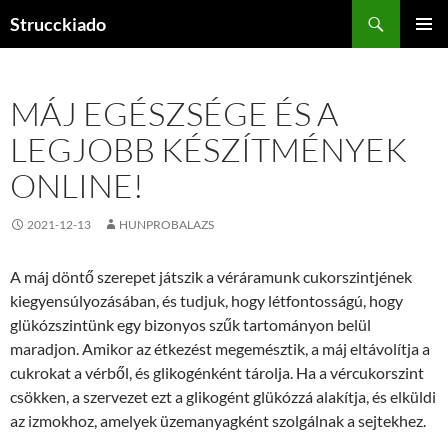
Tartalomhoz
Keresés
Strucckiado
ELSŐDL
MENÜ
MÁJ EGÉSZSÉGE ÉS A
LEGJOBB KÉSZÍTMÉNYEK
ONLINE!
2021-12-13
HUNPROBALAZS
A máj döntő szerepet játszik a véráramunk cukorszintjének
kiegyensúlyozásában, és tudjuk, hogy létfontosságú, hogy
glükózszintünk egy bizonyos szűk tartományon belül
maradjon. Amikor az étkezést megemésztik, a máj eltávolítja a
cukrokat a vérből, és glikogénként tárolja. Ha a vércukorszint
csökken, a szervezet ezt a glikogént glükózzá alakítja, és elküldi
az izmokhoz, amelyek üzemanyagként szolgálnak a sejtekhez.