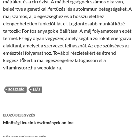
májrákot és a cirrózist. A májbetegségnek számos oka van,
beleértve a genetikai, fertőzési és autoimmun betegségeket. A
máj számos, a jó egészséghez és a hosszú élethez
elengedhetetlen funkciót lát el. Legfontosabb munkái közé
tartozik: Fontos anyagok előállítása: A máj folyamatosan epét
termel. Ez egy olyan vegyszer, amely segít a zsírokat energiává
alakítani, amelyet a szervezet felhasznál. Az epe szükséges az
emésztési folyamathoz. További részletekért és étrend
kiegészítőkért a máj egészségéhez látogasson el a
vitaminstore.hu weboldalra.
EGÉSZSÉG
MÁJ
Bejegyzések
ELŐZŐ BEJEGYZÉS
navigációja
Minőségi leucin készítmények online