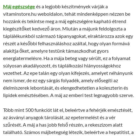
Máj egészsége
és a legjobb készítmények várják a
vitaminstore.hu weboldalon, tehát mindenképpen nézzen be
hozzánk és tekintse meg a máj egészségére kapható étrend
kiegészítőket kedvező áron. Miután a májunk feldolgozta a
táplálékunkból származó tápanyagokat, elraktározza azok egy
részét a későbbi felhasználáshoz azáltal, hogy olyan formává
alakítja őket, amelyre testünk támaszkodhat gyors
energiatermelésre. Ha a mája beteg vagy sérült, ez a folyamat
súlyosan akadályozott, és táplálkozási hiányosságokhoz
vezethet. Az epe talán egy olyan kifejezés, amelyet néhányunk
nem ismer, de ez egy sárgás folyadék, amely elősegíti az
élelmiszerek lebontását, és elengedhetetlen a koleszterin és
lipidek emésztésében. A máj az emberi test legnagyobb szerve.
Több mint 500 funkciót lát el, beleértve a fehérjék emésztését,
az ásványi anyagok tárolását, az epetermelést és a vér
szűrését. A máj a has jobb felső részén, a rekeszizom alatt
található. Számos májbetegség létezik, beleértve a hepatitist, a