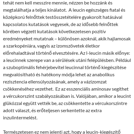
tehát nem kell messzire mennie, nézzen be hozzánk és
megtalálhatja a teljes kínálatot. A leucin egészséges fiatal és
középkorú felnőttek testösszetételére gyakorolt ​​hatásával
kapcsolatos kutatások vegyesek, de az idősebb felnőttek
körében végzett kutatások következetesen pozitív
eredményeket mutatnak – különösen azoknál, akik hajlamosak
a szarkopéniára, vagyis az izomszövetek életkor
előrehaladtával történő elvesztésére. Az l-leucin másik előnye:
a leucinnek szerepe van a sérülések utáni felépülésben. Például
a szuboptimális fehérjebevitel leucinnal történő kiegészítése
megvalósítható és hatékony módja lehet az anabolikus
rezisztencia ellensúlyozásának, amely a vázizomzat
csökkenéséhez vezethet. Ez az esszenciális aminosav segíthet
a vércukorszint szabályozásában is. Valójában, amikor a leucint
glükózzal együtt vették be, az csökkentette a vércukorszintre
adott választ, és erőteljesen serkentette az extra
inzulintermelést.
Természetesen ez nem jelenti azt, hogy a leucin-kiegészítő