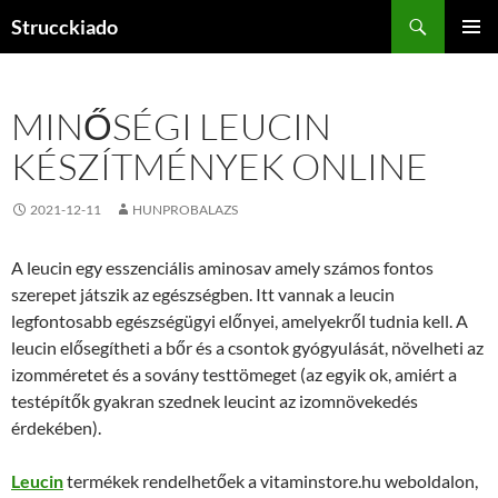
Tartalomhoz
Keresés
Strucckiado
ELSŐDL
MENÜ
MINŐSÉGI LEUCIN
KÉSZÍTMÉNYEK ONLINE
2021-12-11
HUNPROBALAZS
A leucin egy esszenciális aminosav amely számos fontos
szerepet játszik az egészségben. Itt vannak a leucin
legfontosabb egészségügyi előnyei, amelyekről tudnia kell. A
leucin elősegítheti a bőr és a csontok gyógyulását, növelheti az
izomméretet és a sovány testtömeget (az egyik ok, amiért a
testépítők gyakran szednek leucint az izomnövekedés
érdekében).
Leucin
termékek rendelhetőek a vitaminstore.hu weboldalon,