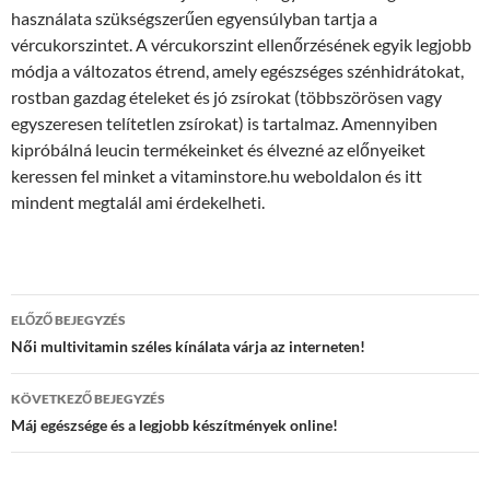
használata szükségszerűen egyensúlyban tartja a
vércukorszintet. A vércukorszint ellenőrzésének egyik legjobb
módja a változatos étrend, amely egészséges szénhidrátokat,
rostban gazdag ételeket és jó zsírokat (többszörösen vagy
egyszeresen telítetlen zsírokat) is tartalmaz. Amennyiben
kipróbálná leucin termékeinket és élvezné az előnyeiket
keressen fel minket a vitaminstore.hu weboldalon és itt
mindent megtalál ami érdekelheti.
Bejegyzések
ELŐZŐ BEJEGYZÉS
navigációja
Női multivitamin széles kínálata várja az interneten!
KÖVETKEZŐ BEJEGYZÉS
Máj egészsége és a legjobb készítmények online!