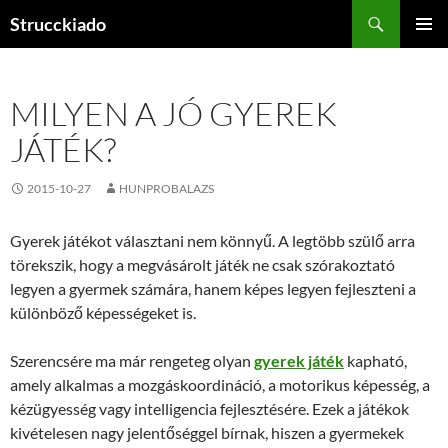
Tartalomhoz
Keresés
Strucckiado
ELSŐDL
MENÜ
MILYEN A JÓ GYEREK
JÁTÉK?
2015-10-27
HUNPROBALAZS
Gyerek játékot választani nem könnyű. A legtöbb szülő arra
törekszik, hogy a megvásárolt játék ne csak szórakoztató
legyen a gyermek számára, hanem képes legyen fejleszteni a
különböző képességeket is.
Szerencsére ma már rengeteg olyan
gyerek játék
kapható,
amely alkalmas a mozgáskoordináció, a motorikus képesség, a
kézügyesség vagy intelligencia fejlesztésére. Ezek a játékok
kivételesen nagy jelentőséggel bírnak, hiszen a gyermekek