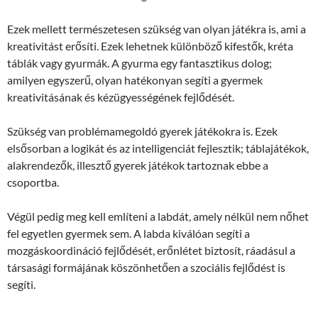
Ezek mellett természetesen szükség van olyan játékra is, ami a
kreativitást erősíti. Ezek lehetnek különböző kifestők, kréta
táblák vagy gyurmák. A gyurma egy fantasztikus dolog;
amilyen egyszerű, olyan hatékonyan segíti a gyermek
kreativitásának és kézügyességének fejlődését.
Szükség van problémamegoldó gyerek játékokra is. Ezek
elsősorban a logikát és az intelligenciát fejlesztik; táblajátékok,
alakrendezők, illesztő gyerek játékok tartoznak ebbe a
csoportba.
Végül pedig meg kell említeni a labdát, amely nélkül nem nőhet
fel egyetlen gyermek sem. A labda kiválóan segíti a
mozgáskoordináció fejlődését, erőnlétet biztosít, ráadásul a
társasági formájának köszönhetően a szociális fejlődést is
segíti.