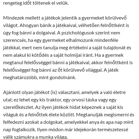
rengeteg időt töltenek el velük.
Mindezek mellett a játékok jelentik a gyermeket körülvevő
világot. Ahogyan bánik a játékaival, vélhetően felnőttként is
úgy fog bánni a dolgaival. A pszichológusok szerint nem
szerencsés, ha egy gyermeket elhalmozunk mindenféle
játékkal, mert nem tanulja meg értékelni a saját tulajdonát és
nem alakul ki kötődés a saját holmijai iránt. Ha a gyermek
megtanul felelősséggel bánni a játékaival, akkor felnőttként is
felelősséggel fog bánni az őt körülvevő világgal. A játék
meghatározóbb, mint gondolnánk.
Ajánlott olyan játékot (is) választani, amelyek a való életre
utal; ez lehet egy kis traktor, egy orvosi táska vagy egy
szerelőkészlet. Az ilyen játékok hidat képeznek a saját kis
világuk és a felnőttek élete között. Megtanulják megismerni és
felfedezni azokat a dolgokat, amelyekkel anya és apa nap mint
nap foglalkozik. Ilyen módon már idejekorán természetessé
válik számukra a munka világa.