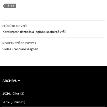
JÁTÉK
Bejegyzések
ELŐZŐ BEJEGYZÉS
navigációja
Katalizátor tisztítás a legjobb szakértőktől
KÖVETKEZŐ BEJEGYZÉS
Síelés Franciaországban
ARCHÍVUM
2026. július
(2)
2026. június
(2)