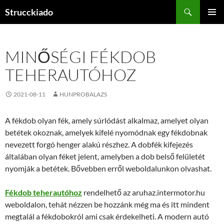
Tartalomhoz
Keresés
Strucckiado
ELSŐDL
MENÜ
MINŐSÉGI FÉKDOB
TEHERAUTÓHOZ
2021-08-11
HUNPROBALAZS
A fékdob olyan fék, amely súrlódást alkalmaz, amelyet olyan
betétek okoznak, amelyek kifelé nyomódnak egy fékdobnak
nevezett forgó henger alakú részhez. A dobfék kifejezés
általában olyan féket jelent, amelyben a dob belső felületét
nyomják a betétek. Bővebben erről weboldalunkon olvashat.
Fékdob teherautóhoz
rendelhető az aruhaz.intermotor.hu
weboldalon, tehát nézzen be hozzánk még ma és itt mindent
megtalál a fékdobokról ami csak érdekelheti. A modern autó