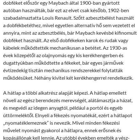
dobféket először egy Maybach által 1900-ban gyártott
autóban használták, bár ezt az elvet csak később, 1902-ben
szabadalmaztatta Louis Renault. Szőtt azbesztbélést használt
a dobfékbetéthez, mivel egyetlen alternatív hő sem vezetett el
annyira, mint az azbesztbélés, bár Maybach kevésbé kifinomult
dobféket használt. Az első dobfékeken karok és rudak vagy
kábelek működtették mechanikusan a betétet. Az 1930-as
évek közepétől az olajnyomás egy kis kerékhengerben és
dugattyúkban működtette a fékeket, bár egyes járművek
évtizedekig tisztán mechanikus rendszerekkel folytatták
működésüket. Néhány kivitel két kerékhengerrel rendelkezik.
A hátlap a többi alkatrész alapját képezi. A hátlap emellett
növeli az egész berendezés merevségét, alátámasztja a házat,
és megvédi az idegen anyagtól, például a portól és egyéb
úttörmeléktől. Elnyeli a fékezés nyomatékát, ezért a hátlapot
„nyomatéklemeznek” is nevezik. Mivel minden fékezési
művelet nyomást gyakorol a hátlapra, ennek erősnek és
kopásállónak kell lennie. Az utóbbi években emelték a vész-