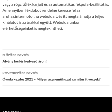
vagy a rögzítőfék karjait és az automatikus fékpofa-beállítót is.
Amennyiben fékdobot rendelne keresse fel az
aruhaz.intermotor.hu weboldalt, és itt megtalálhatja a teljes
kínálatot is az árakkal együtt. Weboldalunkon
elérhetőségeinket is megtekintheti.
Bejegyzések
ELŐZŐ BEJEGYZÉS
navigációja
Álvány bérlés kedvező áron!
KÖVETKEZŐ BEJEGYZÉS
Óvoda kezdés 2021 – Milyen ágyneműhuzat garnitúrát vegyek?