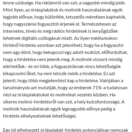
lenne szüksége. Ha reklámról van szó, a nagyobb mindig jobb.
Mint ilyen, az óriásplakátok és molinók használatának egyik
legjobb előnye, hogy különféle, tetszetős méretben kaphatók,
hogy nagyszámú fogyasztót érjenek el. Természetesen az
internetes, tévés és még rádiós hirdetések is lenyűgözőek
lehetnek digitális csillogásuk miatt. Az ilyen médiumokon
történő hirdetés azonban azt jelentheti, hogy ha a fogyasztó
nem úgy dönt, hogy bekapcsol egy adott eszközt, előfordulhat,
hogy a hirdetése nem jelenik meg. A molinók viszont mindig
elérhetőek– és mi több, a fogyasztóknak nincs lehetőségük
kikapcsolni őket, ha nem tetszik nekik a hirdetése. Ez azt
jelenti, hogy több megjelenítést kap a hirdetése. Valójában a
tanulmányok azt mutatják, hogy az emberek 71%-a tudatosan
nézi az óriásplakátokat és molinókat vezetés közben. Ha
sikeres molinó-hirdetésről van szó, a hely kulcsfontosságú. A
molinók használatának egyik legnagyobb előnye pedig a
hirdetés elhelyezésének lehetőségei.
Egy jól elhelyezett óriásplakát-hirdetés potenciálisan nemcsak