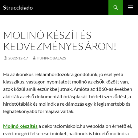
Tartalomhoz
Keresés
Strucckiado
ELSŐDL
MENÜ
MOLINÓ KÉSZÍTÉS
KEDVEZMÉNYES ÁRON!
2022-12-17
HUNPROBALAZS
Ha az ikonikus reklámhordozókra gondolunk, jó eséllyel a
klasszikus, vastagon nyomtatott molinó az elsők között van,
azok közül amik eszünkbe jutnak. Amióta az 1860-as években
aláírták az első dokumentált óriásplakát-bérleti szerződést, a
hirdetőtáblák és molinók a reklámozás egyik legismertebb és
leghatékonyabb formájává váltak.
Molinó készítés
a dekoraciomiskolc.hu weboldalon érhető el,
ezért megéri felkeresni minket, ha önnek is hirdető molinóra