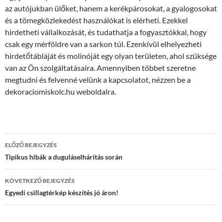
az autójukban ülőket, hanem a kerékpárosokat, a gyalogosokat
és a tömegközlekedést használókat is elérheti. Ezekkel
hirdetheti vállalkozását, és tudathatja a fogyasztókkal, hogy
csak egy mérföldre van a sarkon túl. Ezenkívül elhelyezheti
hirdetőtábláját és molinóját egy olyan területen, ahol szüksége
van az Ön szolgáltatásaira. Amennyiben többet szeretne
megtudni és felvenné velünk a kapcsolatot, nézzen be a
dekoraciomiskolc.hu weboldalra.
Bejegyzések
ELŐZŐ BEJEGYZÉS
navigációja
Tipikus hibák a duguláselhárítás során
KÖVETKEZŐ BEJEGYZÉS
Egyedi csillagtérkép készítés jó áron!