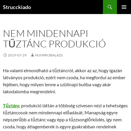
Tartalomhoz
Keresés
Strucckiado
ELSŐDL
MENÜ
NEM MINDENNAPI
TŰZTÁNC PRODUKCIÓ
2019-07-29
HUNPROBALAZS
Ha valami elmondható a tűztáncról, akkor az az, hogy igazán
látványos produkció, ezért nem csoda, ha megfordul az ember
fejében, hogy milyen lenne a szülinapi buliba vagy akár
lakodalomba megrendelni.
Tűztánc
produkció láttán a többség szívesen nézi a tehetséges
tűztáncosok nem mindennapi előadását. Manapság egyre
népszerűbb a tűztánc vagy épp a tűzzsonglőrködés, így nem
csoda, hogy átlagemberek is egyre gyakrabban rendelnek