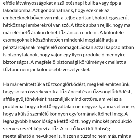
efféle látványosságokat a születésnapi buliba vagy épp a
lakodalomba. Azt gondolhatnánk, hogy ezeknek az
embereknek bőven van mit a tejbe aprítani, holott egyszerű,
hétköznapi emberekről van szó. A titok abban rejlik, hogy ma
már elérhető árakon lehet tűztáncot rendelni. A különféle
csomagoknak köszönhetően mindenki megtalálhatja a
pénztárcájának megfelelő csomagot. Sokan azzal kapcsolatban
is bizonytalanok, hogy vajon egy ilyen produkció mennyire
biztonságos. A megfelelő biztonsági körülmények mellett a
tűztánc nem jár különösebb veszélyekkel.
Ha már említettük a tűzzsonglőrködést, meg kell említenünk,
hogy sokan összekeverik a tűztánccal és a tűzzsonglőrködést,
afféle gyűjtőnévként használják mindkettőre, amivel az a
probléma, hogy a kettő egyáltalán nem egyezik, annak ellenére,
hogy a külső szemlélő könnyen egyformának ítélheti meg. A
legnagyobb hasonlóság a kettő közt, hogy mindkét produkció
szerves részét képezi a tűz. A kettő közti különbség
megtalálható a nevükben is, hiszen a tűztánc nem más, mint a