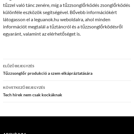
tűzzel való tánc zenére, míg a tűzzsonglőrködés zsonglőrködés
különféle eszközök segítségével. Bővebb információkért
látogasson el a leguanok.hu weboldalra, ahol minden
információt megtalál a tűztáncról és a tűzzsonglőrködésről
egyaránt, valamint az elérhetőséget is.
Bejegyzések
ELŐZŐ BEJEGYZÉS
navigációja
Tűzzsonglőr produkció a szem elkápráztatására
KÖVETKEZŐ BEJEGYZÉS
Tech hírek nem csak kockáknak