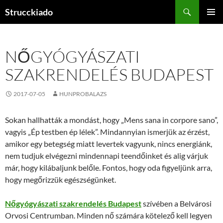
Tartalomhoz
Keresés
Strucckiado
ELSŐDL
MENÜ
NŐGYÓGYÁSZATI
SZAKRENDELÉS BUDAPEST
2017-07-05
HUNPROBALAZS
Sokan hallhatták a mondást, hogy „Mens sana in corpore sano”,
vagyis „Ép testben ép lélek”. Mindannyian ismerjük az érzést,
amikor egy betegség miatt levertek vagyunk, nincs energiánk,
nem tudjuk elvégezni mindennapi teendőinket és alig várjuk
már, hogy kilábaljunk belőle. Fontos, hogy oda figyeljünk arra,
hogy megőrizzük egészségünket.
Nőgyógyászati szakrendelés Budapest
szívében a Belvárosi
Orvosi Centrumban. Minden nő számára kötelező kell legyen