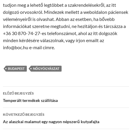
tudjon meg a lehető legtöbbet a szakrendelésekről, az itt
dolgozó orvosokról. Mindezek mellett a weboldalon páciensek
véleményeiről is olvashat. Abban az esetben, ha bővebb
információkat szeretne megtudni, ne hezitáljon és tárcsázza a
+36 30 870-74-27-es telefonszámot, ahol az itt dolgozók
minden kérdésére válaszolnak, vagy írjon emailt az
info@boc.hu e-mail címre.
BUDAPEST
NŐGYÓGYÁSZAT
Bejegyzések
ELŐZŐ BEJEGYZÉS
navigációja
Temperált termékek szállítása
KÖVETKEZŐ BEJEGYZÉS
Az alaszkai malamut egy nagyon népszerű kutyafajta