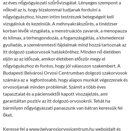
az éves nőgyógyászati szűrővizsgálat. Lényeges szempont a
nőknél az is, hogy bizalommal tudjanak fordulni a
nőgyógyászhoz, hiszen intim testrészek betegségeit kell
vizsgálniuk és kezelniük. A méhnyakrákszűrés, a tinédzser
korban lévők vizsgálata, a menstruációs zavarok, a menopauza
és klimax, a terhesgondozás, a fogamzásgátlás, a kismedencei
gyulladás, a szeméremtesti fájdalmak mind hozzá tartoznak az
itt dolgozó szakorvosok hatásköréhez. Minden nő életében
eljön az az időszak, amikor életében először megy el
nőgyógyászhoz és fontos, hogy jól válasszon szakembert. A
Budapesti Belvárosi Orvosi Centrumban dolgozó szakorvosok
számára az a legfontosabb, hogy alapos munkát végezzenek és
orvosoljanak minden problémát. Számít a több éves
tapasztalat és a páciensektől kapott visszajelzés, ami
garantáltan pozitív az itt dolgozó orvosokról. Tehát ha
bármilyen nőgyógyászati panaszunk van bátran keressük fel
őket.
Keresse fel a www.belvarosiorvosicentrum.hu weboldalt és