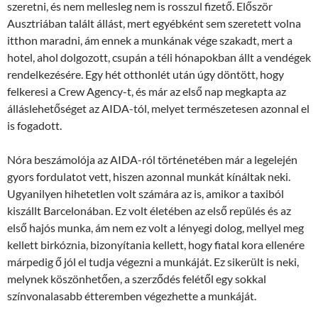
szeretni, és nem mellesleg nem is rosszul fizető. Először
Ausztriában talált állást, mert egyébként sem szeretett volna
itthon maradni, ám ennek a munkának vége szakadt, mert a
hotel, ahol dolgozott, csupán a téli hónapokban állt a vendégek
rendelkezésére. Egy hét otthonlét után úgy döntött, hogy
felkeresi a Crew Agency-t, és már az első nap megkapta az
álláslehetőséget az AIDA-tól, melyet természetesen azonnal el
is fogadott.
Nóra beszámolója az AIDA-ról történetében már a legelején
gyors fordulatot vett, hiszen azonnal munkát kínáltak neki.
Ugyanilyen hihetetlen volt számára az is, amikor a taxiból
kiszállt Barcelonában. Ez volt életében az első repülés és az
első hajós munka, ám nem ez volt a lényegi dolog, mellyel meg
kellett birkóznia, bizonyítania kellett, hogy fiatal kora ellenére
márpedig ő jól el tudja végezni a munkáját. Ez sikerült is neki,
melynek köszönhetően, a szerződés felétől egy sokkal
színvonalasabb étteremben végezhette a munkáját.