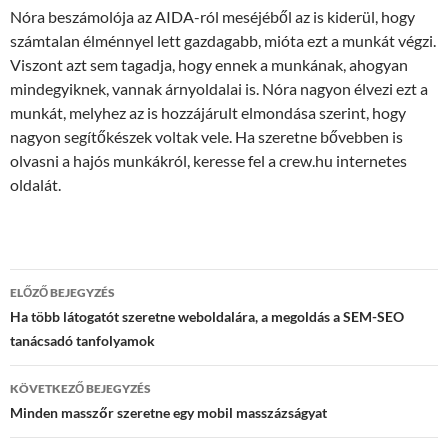
Nóra beszámolója az AIDA-ról meséjéből az is kiderül, hogy
számtalan élménnyel lett gazdagabb, mióta ezt a munkát végzi.
Viszont azt sem tagadja, hogy ennek a munkának, ahogyan
mindegyiknek, vannak árnyoldalai is. Nóra nagyon élvezi ezt a
munkát, melyhez az is hozzájárult elmondása szerint, hogy
nagyon segítőkészek voltak vele. Ha szeretne bővebben is
olvasni a hajós munkákról, keresse fel a crew.hu internetes
oldalát.
Bejegyzések
ELŐZŐ BEJEGYZÉS
navigációja
Ha több látogatót szeretne weboldalára, a megoldás a SEM-SEO
tanácsadó tanfolyamok
KÖVETKEZŐ BEJEGYZÉS
Minden masszőr szeretne egy mobil masszázságyat