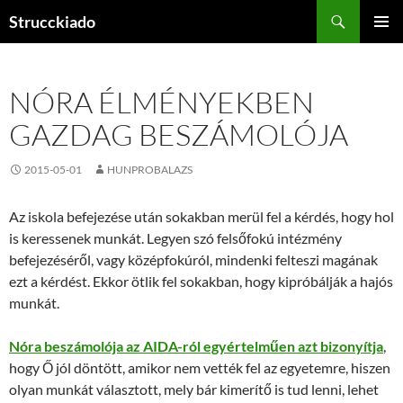
Tartalomhoz
Keresés
Strucckiado
ELSŐDL
MENÜ
NÓRA ÉLMÉNYEKBEN
GAZDAG BESZÁMOLÓJA
2015-05-01
HUNPROBALAZS
Az iskola befejezése után sokakban merül fel a kérdés, hogy hol
is keressenek munkát. Legyen szó felsőfokú intézmény
befejezéséről, vagy középfokúról, mindenki felteszi magának
ezt a kérdést. Ekkor ötlik fel sokakban, hogy kipróbálják a hajós
munkát.
Nóra beszámolója az AIDA-ról egyértelműen azt bizonyítja
,
hogy Ő jól döntött, amikor nem vették fel az egyetemre, hiszen
olyan munkát választott, mely bár kimerítő is tud lenni, lehet