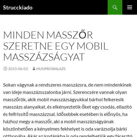
Tartalomhoz
Keresés
Strucckiado
ELSŐDL
MENÜ
MINDEN MASSZŐR
SZERETNE EGY MOBIL
MASSZÁZSÁGYAT
2015-06-03
HUNPROBALAZS
Sokan vágynak a rendszeres masszázsra, de nem mindenkinek
van ideje masszázsszalonba járni. Szerencsére vannak olyan
masszőrök, akik mobil masszázságyukkal bárhol felkeresik
masszázs alanyaikat, és elkényeztetik őket egy csodás, ellazító
és felfrissítő masszázzsal. Idősebbek esetében is előnyös, ha
házhoz megy a masszőr, aki a mobil masszázságyának
köszönhetően a kényelmes fekhelyet is oda varázsolja bárki
otthonába. Akár az irodánkba is oda rendelhetjük egy fárasztó