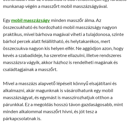
munkanap végén a masszőrt mobil masszázságyával.
Egy
mobil masszázságy
minden masszőr álma. Az
összecsukható és hordozható mobil masszázságy nagyon
praktikus, mivel bárhova magával viheti a tulajdonosa, szinte
bárhol percek alatt felállítható, és helytakarékos, mert
összecsukva nagyon kis helyen elfér. Ne aggódjon azon, hogy
kevés a szabadideje, ha szeretne ellazulni, illetve rendszeres
masszázsra vágyik, akkor házhoz is rendelheti magának és
családtagjainak a masszőrt.
Mivel a masszázs alapvető lépéseit könnyű elsajátítani és
alkalmazni, akár magunknak is vásárolhatunk egy mobil
masszázságyat, és egymást is masszírozhatjuk otthon a
párunkkal. Ez a megoldás hosszú távon gazdaságosabb, mint
minden alkalommal masszőrt hívni, és jót tesz a
párkapcsolatnak is.