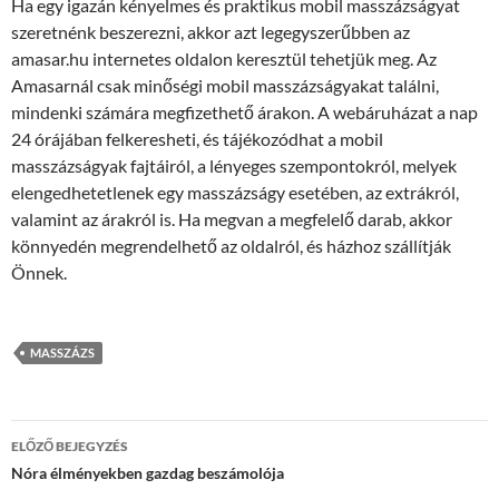
Ha egy igazán kényelmes és praktikus mobil masszázságyat
szeretnénk beszerezni, akkor azt legegyszerűbben az
amasar.hu internetes oldalon keresztül tehetjük meg. Az
Amasarnál csak minőségi mobil masszázságyakat találni,
mindenki számára megfizethető árakon. A webáruházat a nap
24 órájában felkeresheti, és tájékozódhat a mobil
masszázságyak fajtáiról, a lényeges szempontokról, melyek
elengedhetetlenek egy masszázságy esetében, az extrákról,
valamint az árakról is. Ha megvan a megfelelő darab, akkor
könnyedén megrendelhető az oldalról, és házhoz szállítják
Önnek.
MASSZÁZS
Bejegyzések
ELŐZŐ BEJEGYZÉS
navigációja
Nóra élményekben gazdag beszámolója