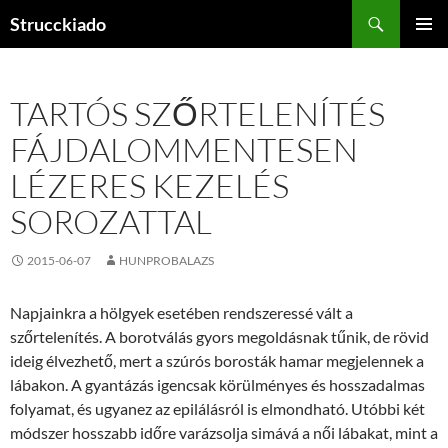
Tartalomhoz
Keresés
Strucckiado
ELSŐDL
MENÜ
TARTÓS SZŐRTELENÍTÉS
FÁJDALOMMENTESEN
LÉZERES KEZELÉS
SOROZATTAL
2015-06-07
HUNPROBALAZS
Napjainkra a hölgyek esetében rendszeressé vált a
szőrtelenítés. A borotválás gyors megoldásnak tűnik, de rövid
ideig élvezhető, mert a szúrós borosták hamar megjelennek a
lábakon. A gyantázás igencsak körülményes és hosszadalmas
folyamat, és ugyanez az epilálásról is elmondható. Utóbbi két
módszer hosszabb időre varázsolja simává a női lábakat, mint a