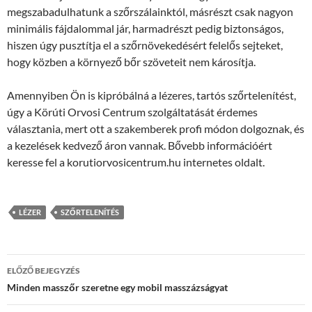
megszabadulhatunk a szőrszálainktól, másrészt csak nagyon
minimális fájdalommal jár, harmadrészt pedig biztonságos,
hiszen úgy pusztítja el a szőrnövekedésért felelős sejteket,
hogy közben a környező bőr szöveteit nem károsítja.
Amennyiben Ön is kipróbálná a lézeres, tartós szőrtelenítést,
úgy a Körúti Orvosi Centrum szolgáltatását érdemes
választania, mert ott a szakemberek profi módon dolgoznak, és
a kezelések kedvező áron vannak. Bővebb információért
keresse fel a korutiorvosicentrum.hu internetes oldalt.
LÉZER
SZŐRTELENÍTÉS
Bejegyzések
ELŐZŐ BEJEGYZÉS
navigációja
Minden masszőr szeretne egy mobil masszázságyat