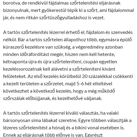
borotva, de rendkívül fájdalmas szőrtelenítési eljárásnak
bizonyulnak, mert gyökerestül tépik ki a szőrt, ami fájdalommal
jár, és nem ritkán szőrtüszőgyulladáshoz is vezet.
A tartós szőrtelenítés lézerrel érhető el, fájdalom és szenvedés
nélkül. Bár a tartós szőrtelen állapothoz több, egymásra épülő
kúraszerű kezelésre van szükség, a végeredmény azonban
minden időráfordítást megér, hiszen nem kell hetente,
kétnaponta újra és újra szőrteleníteni, csupán egyetlen
kezeléssorozatnak kell alávetni a szőrteleníteni kívánt
felületeket. Az első kezelés körülbelül 20 százalékkal csökkenti
a kezelt területen a szőrzetet, majd 5-6 hét elteltével
következhet a következő kezelés, hogy a még működő
szőrszálak előbújjanak, és kezelhetővé váljanak.
A tartós szőrtelenítés lézerrel kiváló választás, ha valaki
bársonyosan sima lábakat szeretne. Egyre többen választják a
lézeres szőrtelenítést a hónalj és a bikini vonal esetében is.
Ennek az eljárásnak több előnye is van. Egyrészt