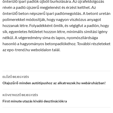
önterülő ipari padlók újbóli burkolására. Az újrafeldolgozás
révén a padló újszerű megjelenést és érzést kelthet. Az
önterülő beton népszerű ipari padlómegoldás. A betont uretán
polimerekkel módosítják, hogy nagyon viszkózus anyagot
hozzanak létre. Folyadékként ömlik, és végigfut a padlón, hogy
sík, egyenletes felületet hozzon létre, minimális simítási igény
nélkül. A végeredmény sima és lapos, nyomószilárdsága
hasonló a hagyományos betonpadlókéhoz. További részleteket
az epo-trend.hu weboldalon talál.
Bejegyzések
ELŐZŐ BEJEGYZÉS
navigációja
Olajszűrő minden autótípushoz az alkatreszek.hu webáruházban!
KÖVETKEZŐ BEJEGYZÉS
First minute utazás kiváló desztinációkra