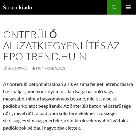
Tartalomhoz
Keresés
Strucckiado
ELSŐDL
MENÜ
ÖNTERÜLŐ
ALJZATKIEGYENLÍTÉS AZ
EPO-TREND.HU-N
2021-03-05
HUNPROBALAZS
Az önterülő betont általában a sík és sima felület létrehozására
használják, amelynek nyomószilárdsága hasonló vagy
magasabb, mint a hagyományos betoné, mielőtt a belső
padlóburkolatot beépítenék. Az önterülő beton népszerűsége
nőtt, mivel nőtt a padlóburkoló termékekhez szükséges
síkosság és simaság mértéke, a viniláruk vékonyabbá váltak, a
padlólapok például nagyobbak lettek.