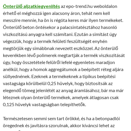
Önterülő aljzatkiegyenlítés
az epo-trend.hu weboldalon
érhető el méghozzá igen alacsony áron, tehát nem kell
messzire mennie, ha ön is régóta keres már ilyen termékeket.
Önterülő beton öntésekor a palacsintatésztához hasonló
viszkozitású anyagra kell számítani. Ezután a simítást úgy
végezzük, hogy a termék felületi feszültségét enyhén
megtörjük egy simábbnak nevezett eszközzel. Az önterülő
keverékben lévő polimerek megtartják a termék viszkozitását
úgy, hogy összetétele felülről lefelé egyenletes maradjon
anélkül, hogy a homok aggregátumok a beépített réteg aljára
süllyednének. Ezeknek a termékeknek a tipikus beépítési
vastagsága körülbelül 0,25 hüvelyk, hogy biztosítsák az
elegendő tömeg jelenlétét az anyag áramlásához, bár ma már
léteznek olyan önterülő termékek, amelyek átlagosan csak
0,125 hüvelyk vastagságban telepíthetők.
Természetesen semmi sem tart örökké, és ha a betonpadlói
öregednek és javításra szorulnak, akkor kíváncsi lehet az