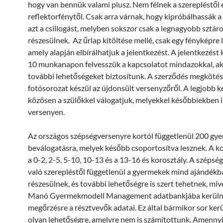
hogy van bennük valami plusz. Nem félnek a szerepléstől 
reflektorfénytől. Csak arra várnak, hogy kipróbálhassák a 
azt a csillogást, melyben sokszor csak a legnagyobb sztár
részesülnek. Az űrlap kitöltése mellé, csak egy fényképre 
amely alapján elbírálhatjuk a jelentkezést. A jelentkezést
10 munkanapon felvesszük a kapcsolatot mindazokkal, a
további lehetőségeket biztosítunk. A szerződés megkötés
fotósorozat készül az újdonsült versenyzőről. A legjobb 
közösen a szülőkkel válogatjuk, melyekkel későbbiekben 
versenyen.
Az országos szépségversenyre kortól függetlenül 200 gye
beválogatásra, melyek később csoportosítva lesznek. A k
a 0-2, 2-5, 5-10, 10-13 és a 13-16 és korosztály. A széps
való szerepléstől függetlenül a gyermekek mind ajándékb
részesülnek, és további lehetőségre is szert tehetnek, mi
Manó Gyermekmodell Management adatbankjába kerül
megőrzésre a résztvevők adatai. Ez által bármikor sor kerü
olyan lehetőségre, amelyre nem is számítottunk. Amenny