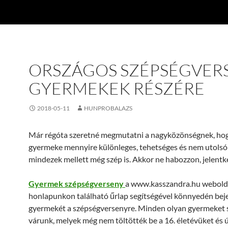
ORSZÁGOS SZÉPSÉGVER
GYERMEKEK RÉSZÉRE
2018-05-11
HUNPROBALAZS
Már régóta szeretné megmutatni a nagyközönségnek, ho
gyermeke mennyire különleges, tehetséges és nem utols
mindezek mellett még szép is. Akkor ne habozzon, jelentk
Gyermek szépségverseny
a www.kasszandra.hu weboldal
honlapunkon található űrlap segítségével könnyedén beje
gyermekét a szépségversenyre. Minden olyan gyermeket 
várunk, melyek még nem töltötték be a 16. életévüket és ú