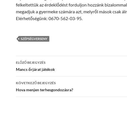
felkeltettük az érdeklődést forduljon hozzánk bizalommal
megadjuk a gyermeke számára azt, melyről mások csak á
Elérhetőségünk: 0670-562-03-95.
SZÉPSÉGVERSENY
Bejegyzések
ELŐZŐ BEJEGYZÉS
navigációja
Mancs őrjárat játékok
KÖVETKEZŐ BEJEGYZÉS
Hova menjen terhesgondozásra?