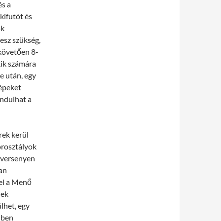
és a
kifutót és
ok
lesz szükség,
 követően 8-
kik számára
e után, egy
képeket
indulhat a
rek kerül
orosztályok
égversenyen
an
vel a Menő
nek
lhet, egy
iben