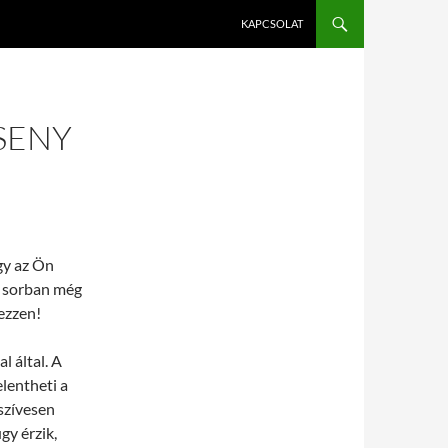
KAPCSOLAT
SENY
gy az Ön
ó sorban még
ezzen!
 által. A
lentheti a
szívesen
gy érzik,