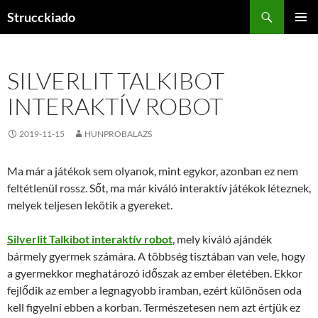
Tartalomhoz
Keresés
Strucckiado
ELSŐDL
MENÜ
SILVERLIT TALKIBOT
INTERAKTÍV ROBOT
2019-11-15
HUNPROBALAZS
Ma már a játékok sem olyanok, mint egykor, azonban ez nem
feltétlenül rossz. Sőt, ma már kiváló interaktív játékok léteznek,
melyek teljesen lekötik a gyereket.
Silverlit Talkibot interaktív robot
, mely kiváló ajándék
bármely gyermek számára. A többség tisztában van vele, hogy
a gyermekkor meghatározó időszak az ember életében. Ekkor
fejlődik az ember a legnagyobb iramban, ezért különösen oda
kell figyelni ebben a korban. Természetesen nem azt értjük ez