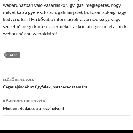
webáruházban való vásárláskor, így igazi meglepetés, hogy
milyet kap a gyerek.
Ez az izgalmas játék biztosan sokáig nagy
kedvenc lesz! Ha bővebb információkra van szüksége vagy
szeretné megtekinteni a terméket, akkor látogasson el a jatek-
webaruház.hu weboldalra!
JÁTÉK
Bejegyzések
ELŐZŐ BEJEGYZÉS
navigációja
Céges ajándék az ügyfelek, partnerek számára
KÖVETKEZŐ BEJEGYZÉS
Mindent Budapestről egy helyen!