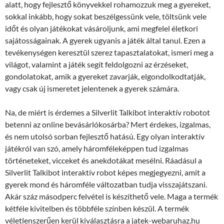
alatt, hogy fejlesztő könyvekkel rohamozzuk meg a gyereket,
sokkal inkább, hogy sokat beszélgessünk vele, töltsünk vele
időt és olyan játékokat vásároljunk, ami megfelel életkori
sajátosságainak. A gyerek ugyanis a játék által tanul. Ezen a
tevékenységen keresztül szerez tapasztalatokat, ismeri meg a
világot, valamint a játék segít feldolgozni az érzéseket,
gondolatokat, amik a gyereket zavarják, elgondolkodtatják,
vagy csak új ismeretet jelentenek a gyerek számára.
Na, de miért is érdemes a Silverlit Talkibot interaktív robotot
betenni az online bevásárlókosárba? Mert érdekes, izgalmas,
és nem utolsó sorban fejlesztő hatású. Egy olyan interaktív
játékról van szó, amely háromféleképpen tud izgalmas
történeteket, vicceket és anekdotákat mesélni. Ráadásul a
Silverlit Talkibot interaktív robot képes megjegyezni, amit a
gyerek mond és háromféle változatban tudja visszajátszani.
Akár száz másodperc felvétel is készíthető vele. Maga a termék
kétféle kivitelben és többféle színben készül. A termék
véletlenszerűen kerül kiválasztásra a jatek-webaruhaz.hu