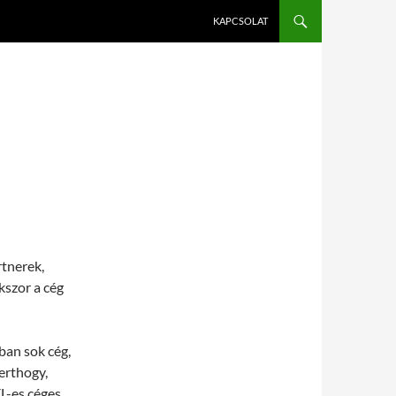
KAPCSOLAT
rtnerek,
kszor a cég
ban sok cég,
erthogy,
XL-es céges