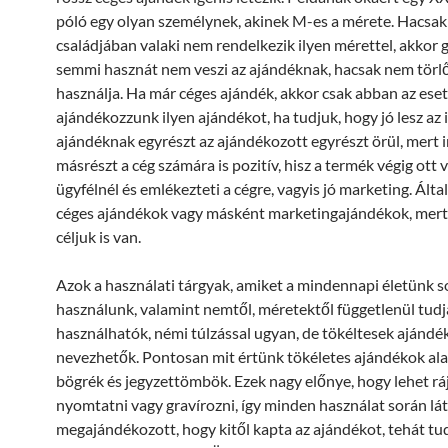
póló egy olyan személynek, akinek M-es a mérete. Hacsak
családjában valaki nem rendelkezik ilyen mérettel, akkor 
semmi hasznát nem veszi az ajándéknak, hacsak nem tör
használja. Ha már céges ajándék, akkor csak abban az ese
ajándékozzunk ilyen ajándékot, ha tudjuk, hogy jó lesz az il
ajándéknak egyrészt az ajándékozott egyrészt örül, mert 
másrészt a cég számára is pozitív, hisz a termék végig ott 
ügyfélnél és emlékezteti a cégre, vagyis jó marketing. Álta
céges ajándékok vagy másként marketingajándékok, mert
céljuk is van.
Azok a használati tárgyak, amiket a mindennapi életünk s
használunk, valamint nemtől, méretektől függetlenül tudj
használhatók, némi túlzással ugyan, de tökéltesek ajándé
nevezhetők. Pontosan mit értünk tökéletes ajándékok alat
bögrék és jegyzettömbök. Ezek nagy előnye, hogy lehet rá
nyomtatni vagy gravírozni, így minden használat során lát
megajándékozott, hogy kitől kapta az ajándékot, tehát tud