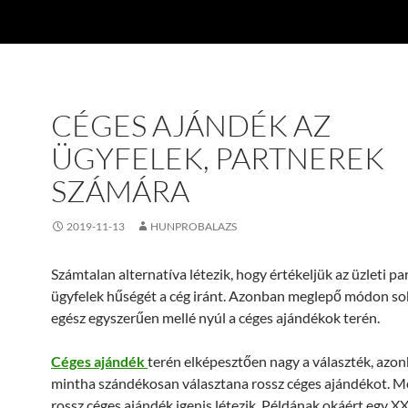
CÉGES AJÁNDÉK AZ
ÜGYFELEK, PARTNEREK
SZÁMÁRA
2019-11-13
HUNPROBALAZS
Számtalan alternatíva létezik, hogy értékeljük az üzleti pa
ügyfelek hűségét a cég iránt. Azonban meglepő módon so
egész egyszerűen mellé nyúl a céges ajándékok terén.
Céges ajándék
terén elképesztően nagy a választék, azon
mintha szándékosan választana rossz céges ajándékot. M
rossz céges ajándék igenis létezik. Példának okáért egy X