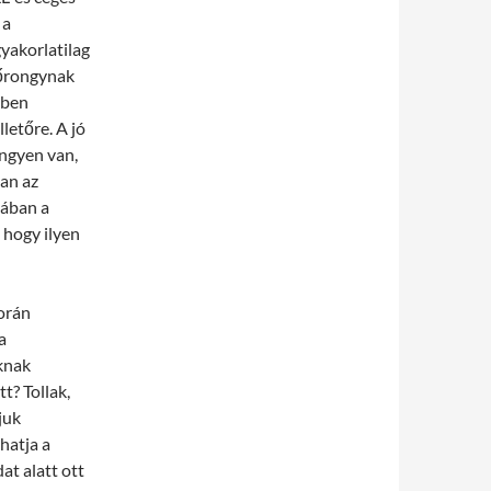
 a
gyakorlatilag
lőrongynak
tben
letőre. A jó
ingyen van,
van az
lában a
 hogy ilyen
orán
a
knak
t? Tollak,
juk
hatja a
at alatt ott