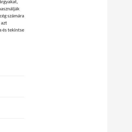
árgyakat,
használják
a cég számára
 azt
 és tekintse