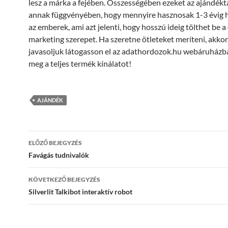
lesz a márka a fejében. Összességében ezeket az ajándékt
annak függvényében, hogy mennyire hasznosak 1-3 évig 
az emberek, ami azt jelenti, hogy hosszú ideig tölthet be 
marketing szerepet. Ha szeretne ötleteket meríteni, akkor
javasoljuk látogasson el az adathordozok.hu webáruházba
meg a teljes termék kínálatot!
AJÁNDÉK
Bejegyzések
ELŐZŐ BEJEGYZÉS
navigációja
Favágás tudnivalók
KÖVETKEZŐ BEJEGYZÉS
Silverlit Talkibot interaktív robot