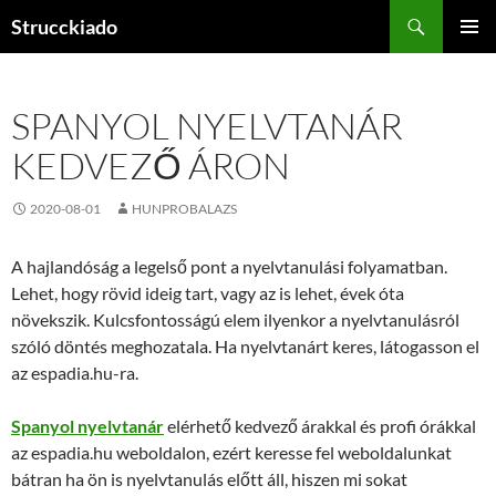
Tartalomhoz
Keresés
Strucckiado
ELSŐDL
MENÜ
SPANYOL NYELVTANÁR
KEDVEZŐ ÁRON
2020-08-01
HUNPROBALAZS
A hajlandóság a legelső pont a nyelvtanulási folyamatban.
Lehet, hogy rövid ideig tart, vagy az is lehet, évek óta
növekszik. Kulcsfontosságú elem ilyenkor a nyelvtanulásról
szóló döntés meghozatala. Ha nyelvtanárt keres, látogasson el
az espadia.hu-ra.
Spanyol nyelvtanár
elérhető kedvező árakkal és profi órákkal
az espadia.hu weboldalon, ezért keresse fel weboldalunkat
bátran ha ön is nyelvtanulás előtt áll, hiszen mi sokat