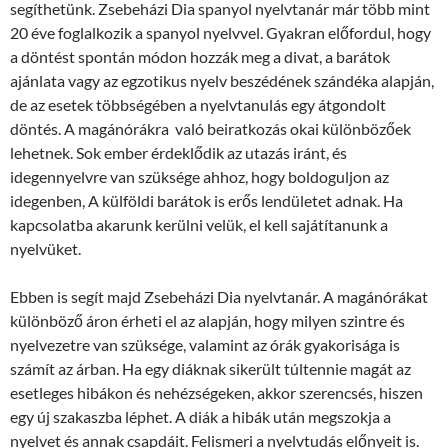
segíthetünk. Zsebeházi Dia spanyol nyelvtanár már több mint
20 éve foglalkozik a spanyol nyelvvel. Gyakran előfordul, hogy
a döntést spontán módon hozzák meg a divat, a barátok
ajánlata vagy az egzotikus nyelv beszédének szándéka alapján,
de az esetek többségében a nyelvtanulás egy átgondolt
döntés. A magánórákra való beiratkozás okai különbözőek
lehetnek. Sok ember érdeklődik az utazás iránt, és
idegennyelvre van szüksége ahhoz, hogy boldoguljon az
idegenben, A külföldi barátok is erős lendületet adnak. Ha
kapcsolatba akarunk kerülni velük, el kell sajátítanunk a
nyelvüket.
Ebben is segít majd Zsebeházi Dia nyelvtanár. A magánórákat
különböző áron érheti el az alapján, hogy milyen szintre és
nyelvezetre van szüksége, valamint az órák gyakorisága is
számít az árban. Ha egy diáknak sikerült túltennie magát az
esetleges hibákon és nehézségeken, akkor szerencsés, hiszen
egy új szakaszba léphet. A diák a hibák után megszokja a
nyelvet és annak csapdáit. Felismeri a nyelvtudás előnyeit is.