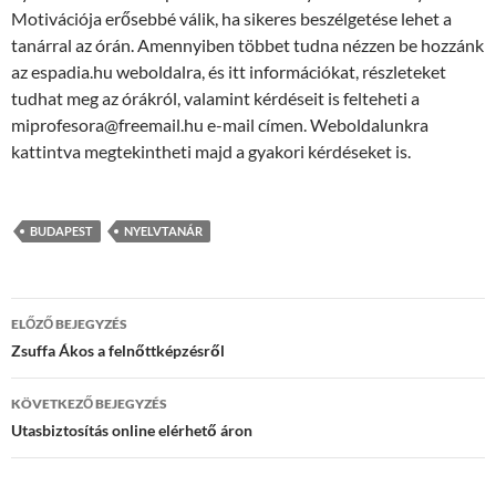
Motivációja erősebbé válik, ha sikeres beszélgetése lehet a
tanárral az órán. Amennyiben többet tudna nézzen be hozzánk
az espadia.hu weboldalra, és itt információkat, részleteket
tudhat meg az órákról, valamint kérdéseit is felteheti a
miprofesora@freemail.hu e-mail címen. Weboldalunkra
kattintva megtekintheti majd a gyakori kérdéseket is.
BUDAPEST
NYELVTANÁR
Bejegyzések
ELŐZŐ BEJEGYZÉS
navigációja
Zsuffa Ákos a felnőttképzésről
KÖVETKEZŐ BEJEGYZÉS
Utasbiztosítás online elérhető áron