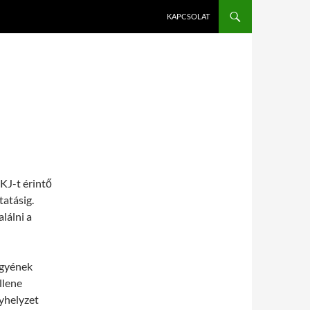
KAPCSOLAT
KJ-t érintő
tatásig.
lálni a
ügyének
llene
lyhelyzet