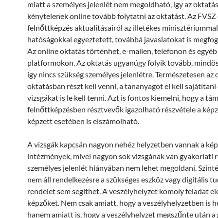
miatt a személyes jelenlét nem megoldható, így az oktatás
kénytelenek online tovább folytatni az oktatást. Az FVSZ
felnőttképzés aktualitásairól az illetékes minisztériummal
hatóságokkal egyeztetett, továbbá javaslatokat is megfo
Az online oktatás történhet, e-mailen, telefonon és egyéb
platformokon. Az oktatás ugyanúgy folyik tovább, mindös
így nincs szükség személyes jelenlétre. Természetesen az 
oktatásban részt kell venni, a tananyagot el kell sajátítani 
vizsgákat is le kell tenni. Azt is fontos kiemelni, hogy a t
felnőttképzésben résztvevők igazolható részvétele a képz
képzett esetében is elszámolható.
A vizsgák kapcsán nagyon nehéz helyzetben vannak a ké
intézmények, mivel nagyon sok vizsgának van gyakorlati r
személyes jelenlét hiányában nem lehet megoldani. Szinté
nem áll rendelkezésre a szükséges eszköz vagy digitális tu
rendelet sem segíthet. A veszélyhelyzet komoly feladat elé 
képzőket. Nem csak amiatt, hogy a veszélyhelyzetben is he
hanem amiatt is, hogy a veszélyhelyzet megszűnte után a