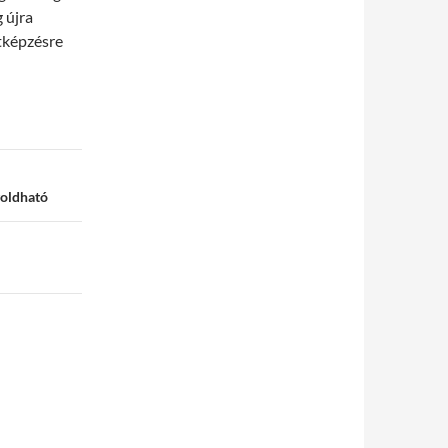
 újra
tképzésre
goldható