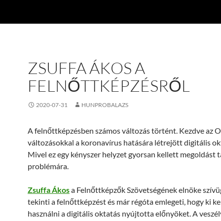
ZSUFFA ÁKOS A
FELNŐTTKÉPZÉSRŐL
2020-07-31
HUNPROBALAZS
A felnőttképzésben számos változás történt. Kezdve az O
változásokkal a koronavírus hatására létrejött digitális ok
Mivel ez egy kényszer helyzet gyorsan kellett megoldást ta
problémára.
Zsuffa Ákos
a Felnőttképzők Szövetségének elnöke szív
tekinti a felnőttképzést és már régóta emlegeti, hogy ki ke
használni a digitális oktatás nyújtotta előnyöket. A veszé