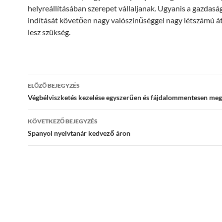
helyreállításában szerepet vállaljanak. Ugyanis a gazdaság
indítását követően nagy valószínűséggel nagy létszámú á
lesz szükség.
Bejegyzések
ELŐZŐ BEJEGYZÉS
navigációja
Végbélviszketés kezelése egyszerűen és fájdalommentesen me
KÖVETKEZŐ BEJEGYZÉS
Spanyol nyelvtanár kedvező áron