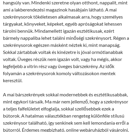
hangsúly van. Mindenki szeretne olyan otthont, nappalit, mint
ami a lakberendezési magazinok hasábjain látható. A mai
szekrénysorok tökéletesen alkalmasak arra, hogy személyes
tárgyakat, könyveket, képeket, egyéb apróságokat lehessen
tárolni bennük. Mindamellett igazán esztétikusak, ezért
bármely nappaliba lehet találni minőségi szekrénysort. Régen a
szekrénysorok egészen másként néztek ki, mint manapság.
Sokkal zártabbak voltak és kinézetre is jóval ormótlanabbak
voltak. Üveges részük nem igazán volt, vagy ha mégis, akkor
legfeljebb a vitrin rész vagy üveges bárszekrény. Az idők
folyamán a szekrénysorok komoly változásokon mentek
keresztül.
A mai bárszekrények sokkal modernebbek és esztétikusabbak,
mint egykori társaik. Ma már nem jellemző, hogy a szekrénysor
a teljes falfelületet elfoglalja, sokkal szellősebbek ezek a
bútorok. A hatalmas választékban rengeteg különféle stílusú
szekrénysor található, így senkinek sem kell lemondania erről a
bútorról. Érdemes megbízható, online webáruházból vásárolni,