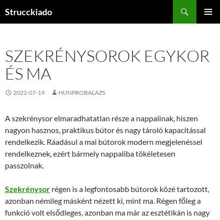
Tartalomhoz
Keresés
Strucckiado
ELSŐDL
MENÜ
SZEKRÉNYSOROK EGYKOR
ÉS MA
2022-07-19
HUNPROBALAZS
A szekrénysor elmaradhatatlan része a nappalinak, hiszen
nagyon hasznos, praktikus bútor és nagy tároló kapacitással
rendelkezik. Ráadásul a mai bútorok modern megjelenéssel
rendelkeznek, ezért bármely nappaliba tökéletesen
passzolnak.
Szekrénysor
régen is a legfontosabb bútorok közé tartozott,
azonban némileg másként nézett ki, mint ma. Régen főleg a
funkció volt elsődleges, azonban ma már az esztétikán is nagy