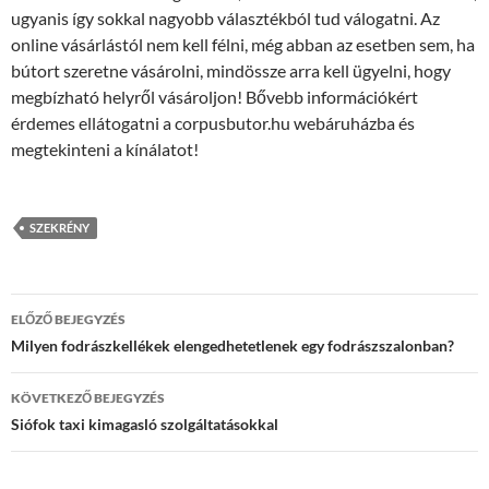
ugyanis így sokkal nagyobb választékból tud válogatni. Az
online vásárlástól nem kell félni, még abban az esetben sem, ha
bútort szeretne vásárolni, mindössze arra kell ügyelni, hogy
megbízható helyről vásároljon! Bővebb információkért
érdemes ellátogatni a corpusbutor.hu webáruházba és
megtekinteni a kínálatot!
SZEKRÉNY
Bejegyzések
ELŐZŐ BEJEGYZÉS
navigációja
Milyen fodrászkellékek elengedhetetlenek egy fodrászszalonban?
KÖVETKEZŐ BEJEGYZÉS
Siófok taxi kimagasló szolgáltatásokkal