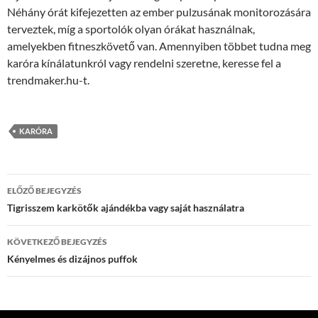
Néhány órát kifejezetten az ember pulzusának monitorozására
terveztek, míg a sportolók olyan órákat használnak,
amelyekben fitneszkövető van. Amennyiben többet tudna meg
karóra kínálatunkról vagy rendelni szeretne, keresse fel a
trendmaker.hu-t.
KARÓRA
Bejegyzések
ELŐZŐ BEJEGYZÉS
navigációja
Tigrisszem karkötők ajándékba vagy saját használatra
KÖVETKEZŐ BEJEGYZÉS
Kényelmes és dizájnos puffok