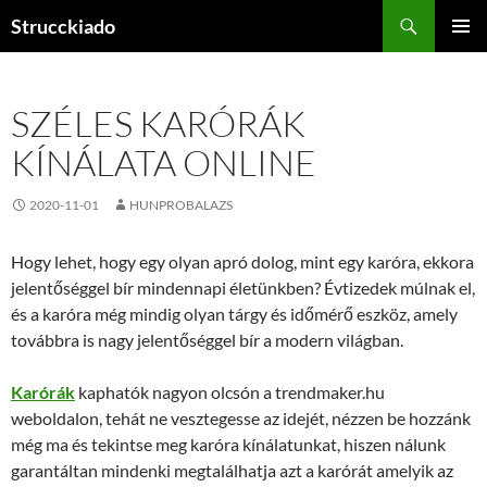
Tartalomhoz
Keresés
Strucckiado
ELSŐDL
MENÜ
SZÉLES KARÓRÁK
KÍNÁLATA ONLINE
2020-11-01
HUNPROBALAZS
Hogy lehet, hogy egy olyan apró dolog, mint egy karóra, ekkora
jelentőséggel bír mindennapi életünkben? Évtizedek múlnak el,
és a karóra még mindig olyan tárgy és időmérő eszköz, amely
továbbra is nagy jelentőséggel bír a modern világban.
Karórák
kaphatók nagyon olcsón a trendmaker.hu
weboldalon, tehát ne vesztegesse az idejét, nézzen be hozzánk
még ma és tekintse meg karóra kínálatunkat, hiszen nálunk
garantáltan mindenki megtalálhatja azt a karórát amelyik az