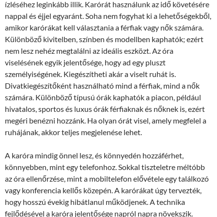
ízléséhez leginkább illik. Karórát használunk az idő követésére
nappal és éjjel egyaránt. Soha nem fogyhat ki a lehetőségekből,
amikor karórákat kell választania a férfiak vagy nők számára.
Különböző kivitelben, színben és modellben kaphatók; ezért
nem lesz nehéz megtalálni az ideális eszközt. Az óra
viselésének egyik jelentősége, hogy ad egy pluszt
személyiségének. Kiegészítheti akár a viselt ruhát is.
Divatkiegészítőként használható mind a férfiak, mind a nők
számára. Különböző típusú órák kaphatók a piacon, például
hivatalos, sportos és luxus órák férfiaknak és nőknek is, ezért
megéri benézni hozzánk. Ha olyan órát visel, amely megfelel a
ruhájának, akkor teljes megjelenése lehet.
A karóra mindig önnel lesz, és könnyedén hozzáférhet,
könnyebben, mint egy telefonhoz. Sokkal tiszteletre méltóbb
az óra ellenőrzése, mint a mobiltelefon elővétele egy találkozó
vagy konferencia kellős közepén. A karórákat úgy tervezték,
hogy hosszú évekig hibátlanul működjenek. A technika
fejlődésével a karóra jelentősége napról napra növekszik.