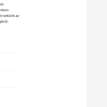
ent
lunkon
el nekünk az
gáról.