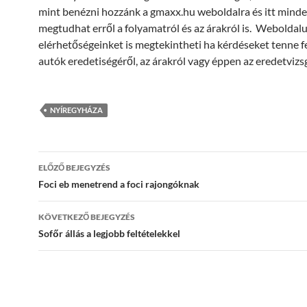
mint benézni hozzánk a gmaxx.hu weboldalra és itt mind
megtudhat erről a folyamatról és az árakról is. Webolda
elérhetőségeinket is megtekintheti ha kérdéseket tenne f
autók eredetiségéről, az árakról vagy éppen az eredetvizs
NYÍREGYHÁZA
Bejegyzések
ELŐZŐ BEJEGYZÉS
navigációja
Foci eb menetrend a foci rajongóknak
KÖVETKEZŐ BEJEGYZÉS
Sofőr állás a legjobb feltételekkel