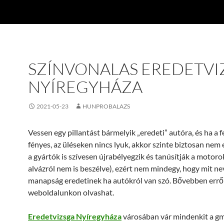
SZÍNVONALAS EREDETVI
NYÍREGYHÁZA
2021-05-23
HUNPROBALAZS
Vessen egy pillantást bármelyik „eredeti” autóra, és ha a f
fényes, az üléseken nincs lyuk, akkor szinte biztosan nem
a gyártók is szívesen újrabélyegzik és tanúsítják a motoro
alvázról nem is beszélve), ezért nem mindegy, hogy mit n
manapság eredetinek ha autókról van szó. Bővebben errő
weboldalunkon olvashat.
Eredetvizsga Nyíregyháza
városában vár mindenkit a g