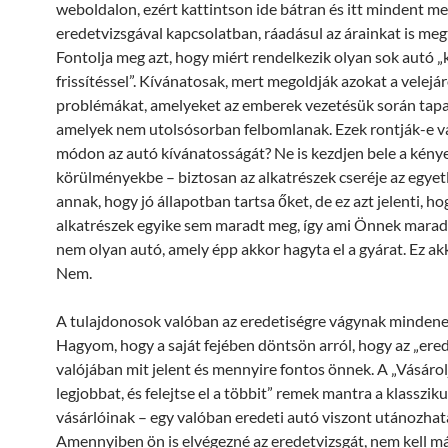
weboldalon, ezért kattintson ide bátran és itt mindent me
eredetvizsgával kapcsolatban, ráadásul az árainkat is meg
Fontolja meg azt, hogy miért rendelkezik olyan sok autó 
frissítéssel”. Kívánatosak, mert megoldják azokat a velejá
problémákat, amelyeket az emberek vezetésük során tapa
amelyek nem utolsósorban felbomlanak. Ezek rontják-e v
módon az autó kívánatosságát? Ne is kezdjen bele a kény
körülményekbe – biztosan az alkatrészek cseréje az egye
annak, hogy jó állapotban tartsa őket, de ez azt jelenti, ho
alkatrészek egyike sem maradt meg, így ami Önnek maradt
nem olyan autó, amely épp akkor hagyta el a gyárat. Ez ak
Nem.
A tulajdonosok valóban az eredetiségre vágynak mindenek
Hagyom, hogy a saját fejében döntsön arról, hogy az „ered
valójában mit jelent és mennyire fontos önnek. A „Vásárol
legjobbat, és felejtse el a többit” remek mantra a klasszik
vásárlóinak – egy valóban eredeti autó viszont utánozhat
Amennyiben ön is elvégezné az eredetvizsgát, nem kell má