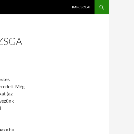
KAPCSOLAT
ZSGA
esték
 eredeti. Még
kat (az
evezünk
l
maxx.hu