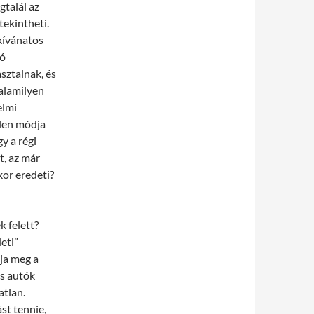
gtalál az
tekintheti.
„kívánatos
ró
sztalnak, és
alamilyen
elmi
tlen módja
gy a régi
, az már
kor eredeti?
 felett?
eti”
ja meg a
us autók
atlan.
st tennie,