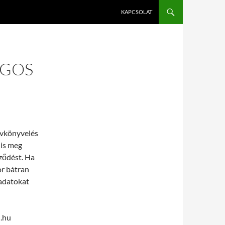
KAPCSOLAT
ÁGOS
ávkönyvelés
 is meg
ződést. Ha
or bátran
ladatokat
.hu