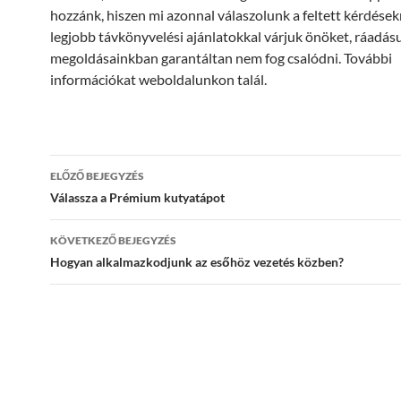
hozzánk, hiszen mi azonnal válaszolunk a feltett kérdésekr
legjobb távkönyvelési ajánlatokkal várjuk önöket, ráadá
megoldásainkban garantáltan nem fog csalódni. További
információkat weboldalunkon talál.
Bejegyzések
ELŐZŐ BEJEGYZÉS
navigációja
Válassza a Prémium kutyatápot
KÖVETKEZŐ BEJEGYZÉS
Hogyan alkalmazkodjunk az esőhöz vezetés közben?