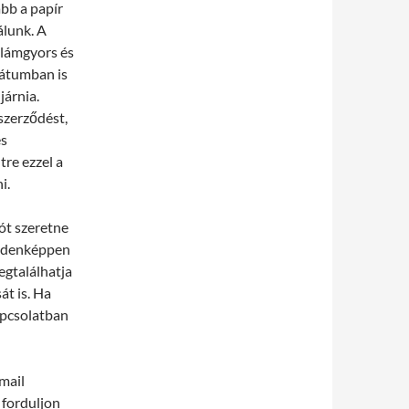
ább a papír
álunk. A
llámgyors és
mátumban is
járnia.
szerződést,
és
tre ezzel a
i.
ót szeretne
indenképpen
egtalálhatja
át is. Ha
apcsolatban
mail
 forduljon