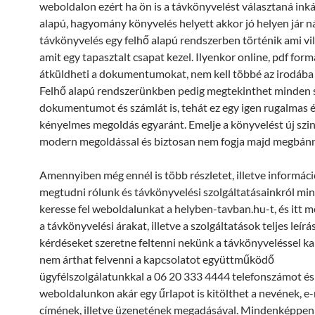
weboldalon ezért ha ön is a távkönyvelést választaná ink
alapú, hagyomány könyvelés helyett akkor jó helyen jár n
távkönyvelés egy felhő alapú rendszerben történik ami vi
amit egy tapasztalt csapat kezel. Ilyenkor online, pdf for
átküldheti a dokumentumokat, nem kell többé az irodába 
Felhő alapú rendszerünkben pedig megtekinthet minden 
dokumentumot és számlát is, tehát ez egy igen rugalmas 
kényelmes megoldás egyaránt. Emelje a könyvelést új szin
modern megoldással és biztosan nem fogja majd megbánn
Amennyiben még ennél is több részletet, illetve informáci
megtudni rólunk és távkönyvelési szolgáltatásainkról m
keresse fel weboldalunkat a helyben-tavban.hu-t, és itt m
a távkönyvelési árakat, illetve a szolgáltatások teljes leírás
kérdéseket szeretne feltenni nekünk a távkönyveléssel k
nem árthat felvenni a kapcsolatot együttműködő
ügyfélszolgálatunkkal a 06 20 333 4444 telefonszámot és
weboldalunkon akár egy űrlapot is kitölthet a nevének, e-
címének, illetve üzenetének megadásával. Mindenképpen