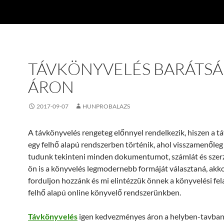
TÁVKÖNYVELÉS BARÁTS
ÁRON
2017-09-07
HUNPROBALAZS
A távkönyvelés rengeteg előnnyel rendelkezik, hiszen a t
egy felhő alapú rendszerben történik, ahol visszamenőleg
tudunk tekinteni minden dokumentumot, számlát és szer
ön is a könyvelés legmodernebb formáját választaná, akk
forduljon hozzánk és mi elintézzük önnek a könyvelési fe
felhő alapú online könyvelő rendszerünkben.
Távkönyvelés
igen kedvezményes áron a helyben-tavban