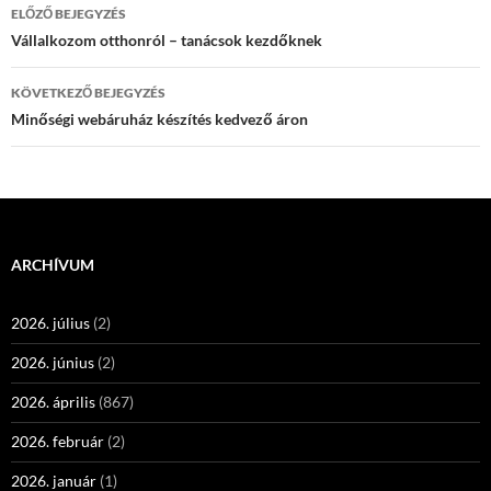
Bejegyzések
ELŐZŐ BEJEGYZÉS
navigációja
Vállalkozom otthonról – tanácsok kezdőknek
KÖVETKEZŐ BEJEGYZÉS
Minőségi webáruház készítés kedvező áron
ARCHÍVUM
2026. július
(2)
2026. június
(2)
2026. április
(867)
2026. február
(2)
2026. január
(1)