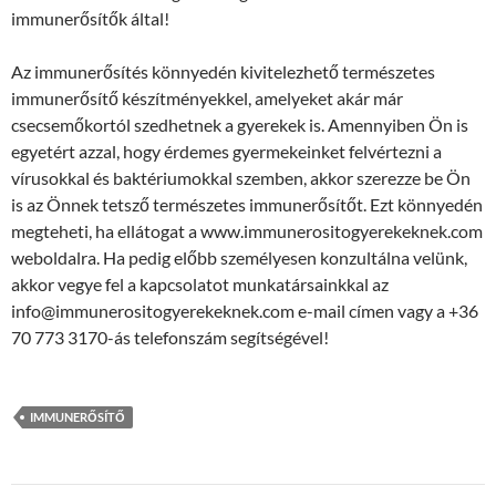
immunerősítők által!
Az immunerősítés könnyedén kivitelezhető természetes
immunerősítő készítményekkel, amelyeket akár már
csecsemőkortól szedhetnek a gyerekek is. Amennyiben Ön is
egyetért azzal, hogy érdemes gyermekeinket felvértezni a
vírusokkal és baktériumokkal szemben, akkor szerezze be Ön
is az Önnek tetsző természetes immunerősítőt. Ezt könnyedén
megteheti, ha ellátogat a www.immunerositogyerekeknek.com
weboldalra. Ha pedig előbb személyesen konzultálna velünk,
akkor vegye fel a kapcsolatot munkatársainkkal az
info@immunerositogyerekeknek.com e-mail címen vagy a +36
70 773 3170-ás telefonszám segítségével!
IMMUNERŐSÍTŐ