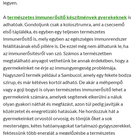
legyen.
A
természetes immunerősítő készítmények gyerekeknek
is
adhatóak. Gondoljunk csak a kolosztrumra, ami a csecsemő
első tápláléka, és egyben egy teljesen természetes
immunerősítő is, mely egyben az egészséges immunrendszer
felállításának első pillére is. De ezzel még nem állhatunk le, ha
az immunerősítésről van szó. Számos a természetben
megtalálható anyagot vethetünk be annak érdekében, hogy a
gyermekeinket ne érje az immungyengeség problémája.
Nagyszerű termék például a Sambucol, amely egy fekete bodza
szirup, és már kétéves kortól adható. De akár a méhpempő
vagy a goji bogyó is olyan természetes immunerősítő lehet a
gyermekeink számára, amelyek segítenek elkerülni a náluk
olyan gyakori náthát és megfázást, azon túl pedig javítják a
közérzetet és enegretizáló hatásúak. Ne hordozzuk hát a
gyermekeinket orvostól orvosig, és tömjük őket a sok
mesterséges, kétes hatóanyagokat tartalmazó gyógyszerekkel,
fektessünk több energiát a megelőzésbe a természetes