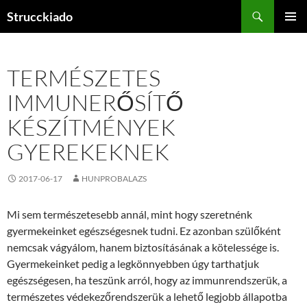
Tartalomhoz
Keresés
Strucckiado
ELSŐDL
MENÜ
TERMÉSZETES
IMMUNERŐSÍTŐ
KÉSZÍTMÉNYEK
GYEREKEKNEK
2017-06-17
HUNPROBALAZS
Mi sem természetesebb annál, mint hogy szeretnénk
gyermekeinket egészségesnek tudni. Ez azonban szülőként
nemcsak vágyálom, hanem biztosításának a kötelessége is.
Gyermekeinket pedig a legkönnyebben úgy tarthatjuk
egészségesen, ha teszünk arról, hogy az immunrendszerük, a
természetes védekezőrendszerük a lehető legjobb állapotba