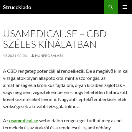
Tartalomhoz
Keresés
Strucckiado
ELSŐDL
MENÜ
USAMEDICAL.SE – CBD
SZÉLES KÍNÁLATBAN
2021-02-03
HUNPROBALAZS
A CBD rengeteg potenciállal rendelkezik. De a meglévő klinikai
vizsgálatok olyan állapotokról, mint a szorongás, az
álmatlanság és a krónikus fájdalom, olyan kicsiben zajlottak –
vagy még nem végezték emberen -, hogy lehetetlen határozott
következtetéseket levonni. Nagyobb léptékű emberkísérletek
szükségesek a további vizsgálatokhoz.
Az
usamedical.se
weboldalon rengeteget tudhat meg a cbd
termékekről, az árakról és a rendelésről is, ami néhány