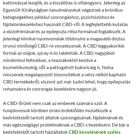
kattintással lezajlik, és a kiszállítás is villámgyors. Jelenleg az
Egyesült Királyságban tanulmányokat végeznek a krónikus
betegségekhez például szorongáshoz, pszichózishoz és
fájdalomkezeléshez használt CBD-ről. A legfejlettebb kutatás
a skizofréniával és az epilepszia ritka formáival foglalkozik. A
jelenlegi klinikai nyomvonalak többnyire a magasabb dózisú
orvosi minőségű CBD-re vonatkoznak. A CBD leggyakoribb
formái az olajok, spray-k és tabletták. A CBD nagyjából
mindenhol felbukkan, a teazsákoktól kezdve a
kozmetikumokig, sőt a pattogatott kukoricáig is. Noha
nincsenek megalapozott bizonyítékok a vény nélkül kapható
CBD termékekről, viszont azt már tudni lehet, hogy epilepsziás
rohamokra és szorongás kezelésére nagyon jó.
A CBD-őrület nem csak az emberek számára szól. A
tulajdonosok körében óriási érdeklődés mutatkozik a
kedvtelésből tartott állatok szorongásának, fájdalmának és
más egészségügyi problémáknak a CBD-s kezelésére. De bár a
kedvtelésből tartott háziállatok
CBD kezelésének széles