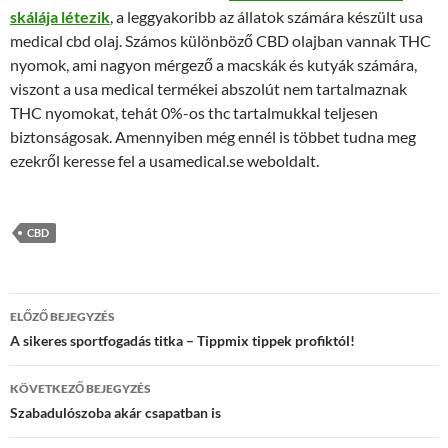
skálája létezik
, a leggyakoribb az állatok számára készült usa
medical cbd olaj. Számos különböző CBD olajban vannak THC
nyomok, ami nagyon mérgező a macskák és kutyák számára,
viszont a usa medical termékei abszolút nem tartalmaznak
THC nyomokat, tehát 0%-os thc tartalmukkal teljesen
biztonságosak. Amennyiben még ennél is többet tudna meg
ezekről keresse fel a usamedical.se weboldalt.
CBD
Bejegyzések
ELŐZŐ BEJEGYZÉS
navigációja
A sikeres sportfogadás titka – Tippmix tippek profiktól!
KÖVETKEZŐ BEJEGYZÉS
Szabadulószoba akár csapatban is