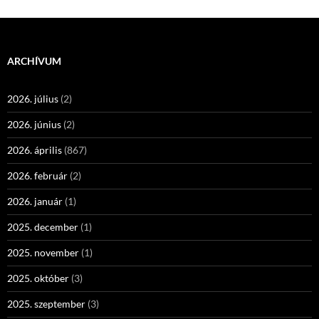
ARCHÍVUM
2026. július
(2)
2026. június
(2)
2026. április
(867)
2026. február
(2)
2026. január
(1)
2025. december
(1)
2025. november
(1)
2025. október
(3)
2025. szeptember
(3)