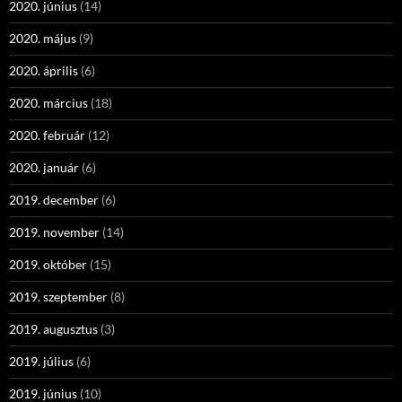
2020. június
(14)
2020. május
(9)
2020. április
(6)
2020. március
(18)
2020. február
(12)
2020. január
(6)
2019. december
(6)
2019. november
(14)
2019. október
(15)
2019. szeptember
(8)
2019. augusztus
(3)
2019. július
(6)
2019. június
(10)