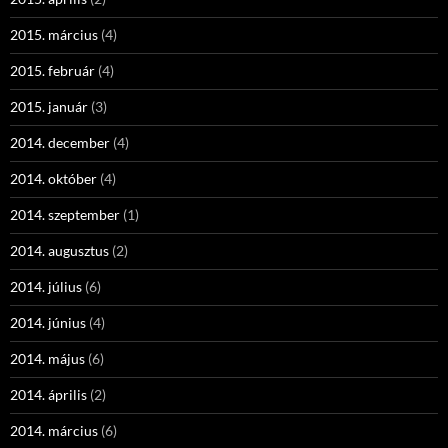
2015. március
(4)
2015. február
(4)
2015. január
(3)
2014. december
(4)
2014. október
(4)
2014. szeptember
(1)
2014. augusztus
(2)
2014. július
(6)
2014. június
(4)
2014. május
(6)
2014. április
(2)
2014. március
(6)