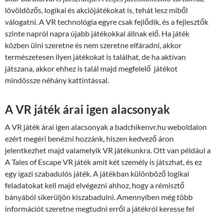
lövöldözős, logikai és akciójátékokat is, tehát lesz miből
válogatni. A VR technológia egyre csak fejlődik, és a fejlesztők
szinte napról napra újabb játékokkal állnak elő. Ha játék
közben ülni szeretne és nem szeretne elfáradni, akkor
természetesen ilyen játékokat is találhat, de ha aktívan
játszana, akkor ehhez is talál majd megfelelő játékot
mindössze néhány kattintással.
A VR játék árai igen alacsonyak
A VR játék árai igen alacsonyak a badchikenvr.hu weboldalon
ezért megéri benézni hozzánk, hiszen kedvező áron
jelentkezhet majd valamelyik VR játékunkra. Ott van például a
A Tales of Escape VR játék amit két személy is játszhat, és ez
egy igazi szabadulós játék. A játékban különböző logikai
feladatokat kell majd elvégezni ahhoz, hogy a rémisztő
bányából sikerüljön kiszabadulni. Amennyiben még több
információt szeretne megtudni erről a játékról keresse fel