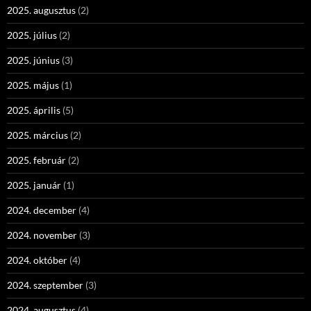
2025. augusztus
(2)
2025. július
(2)
2025. június
(3)
2025. május
(1)
2025. április
(5)
2025. március
(2)
2025. február
(2)
2025. január
(1)
2024. december
(4)
2024. november
(3)
2024. október
(4)
2024. szeptember
(3)
2024. augusztus
(4)