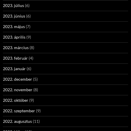
2023. július
(6)
2023. június
(6)
2023. május
(7)
2023. április
(9)
2023. március
(8)
2023. február
(4)
2023. január
(6)
2022. december
(5)
2022. november
(8)
2022. október
(9)
2022. szeptember
(9)
2022. augusztus
(11)