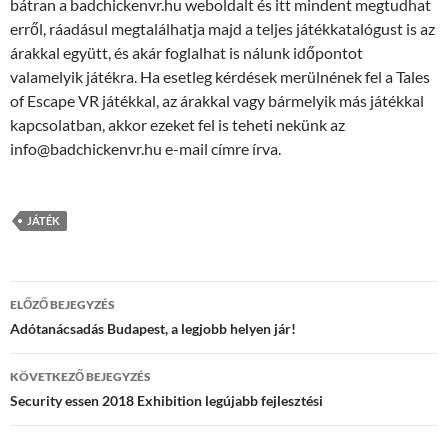
bátran a badchickenvr.hu weboldalt és itt mindent megtudhat
erről, ráadásul megtalálhatja majd a teljes játékkatalógust is az
árakkal együtt, és akár foglalhat is nálunk időpontot
valamelyik játékra. Ha esetleg kérdések merülnének fel a Tales
of Escape VR játékkal, az árakkal vagy bármelyik más játékkal
kapcsolatban, akkor ezeket fel is teheti nekünk az
info@badchickenvr.hu e-mail címre írva.
JÁTÉK
Bejegyzések
ELŐZŐ BEJEGYZÉS
navigációja
Adótanácsadás Budapest, a legjobb helyen jár!
KÖVETKEZŐ BEJEGYZÉS
Security essen 2018 Exhibition legújabb fejlesztési