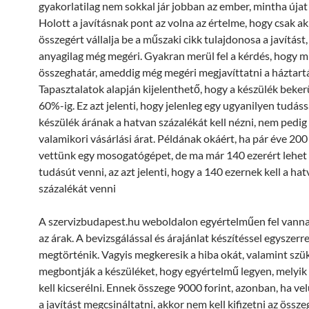
gyakorlatilag nem sokkal jár jobban az ember, mintha újat
Holott a javításnak pont az volna az értelme, hogy csak a
összegért vállalja be a műszaki cikk tulajdonosa a javítást,
anyagilag még megéri. Gyakran merül fel a kérdés, hogy mi
összeghatár, ameddig még megéri megjavíttatni a háztartá
Tapasztalatok alapján kijelenthető, hogy a készülék beker
60%-ig. Ez azt jelenti, hogy jelenleg egy ugyanilyen tudáss
készülék árának a hatvan százalékát kell nézni, nem pedig
valamikori vásárlási árat. Példának okáért, ha pár éve 200
vettünk egy mosogatógépet, de ma már 140 ezerért lehe
tudásút venni, az azt jelenti, hogy a 140 ezernek kell a ha
százalékát venni
A szervizbudapest.hu weboldalon egyértelműen fel vann
az árak. A bevizsgálással és árajánlat készítéssel egyszerr
megtörténik. Vagyis megkeresik a hiba okát, valamint szü
megbontják a készüléket, hogy egyértelmű legyen, melyik 
kell kicserélni. Ennek összege 9000 forint, azonban, ha ve
a javítást megcsináltatni, akkor nem kell kifizetni az össze