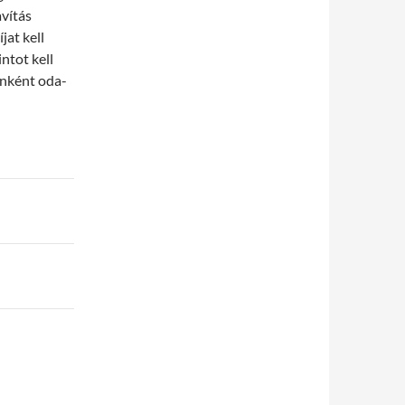
avítás
jat kell
intot kell
enként oda-