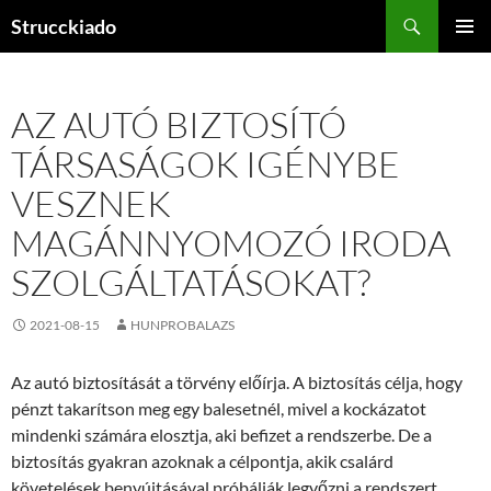
Tartalomhoz
Keresés
Strucckiado
ELSŐDL
MENÜ
AZ AUTÓ BIZTOSÍTÓ
TÁRSASÁGOK IGÉNYBE
VESZNEK
MAGÁNNYOMOZÓ IRODA
SZOLGÁLTATÁSOKAT?
2021-08-15
HUNPROBALAZS
Az autó biztosítását a törvény előírja. A biztosítás célja, hogy
pénzt takarítson meg egy balesetnél, mivel a kockázatot
mindenki számára elosztja, aki befizet a rendszerbe. De a
biztosítás gyakran azoknak a célpontja, akik csalárd
követelések benyújtásával próbálják legyőzni a rendszert.