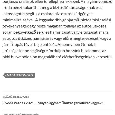
burjánzó csalások ellen is felléphetnek ezzel. A magánnyomozó
iroda pénzt takaríthat meg a biztosító társaságoknak és a
lakosságot is segítik a csalárd biztosítási kárigények
minimalizálásával. A leggyakoribb gépjármű-biztosítási csalási
tevékenységek egy része magában foglalja az autós ütközés
során bekövetkező sérülés hamisítását vagy eltúlzását, maga
az autós ütközés hamisítását vagy előre megtervezését, vagy a
jármű lopás téves bejelentését. Amennyiben Önnek is
szüksége lenne segítségre forduljon hozzánk bizalommal az
nkhi.hu weboldalon megtalálható elérhetőségeinken keresztül.
MAGÁNNYOMOZÓ
Bejegyzések
ELŐZŐ BEJEGYZÉS
navigációja
Óvoda kezdés 2021 – Milyen ágyneműhuzat garnitúrát vegyek?