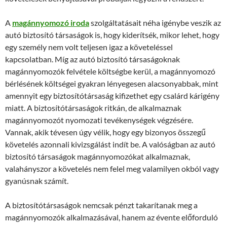
A
magánnyomozó iroda
szolgáltatásait néha igénybe veszik az
autó biztosító társaságok is, hogy kiderítsék, mikor lehet, hogy
egy személy nem volt teljesen igaz a követeléssel
kapcsolatban. Míg az autó biztosító társaságoknak
magánnyomozók felvétele költségbe kerül, a magánnyomozó
bérlésének költségei gyakran lényegesen alacsonyabbak, mint
amennyit egy biztosítótársaság kifizethet egy csalárd kárigény
miatt. A biztosítótársaságok ritkán, de alkalmaznak
magánnyomozót nyomozati tevékenységek végzésére.
Vannak, akik tévesen úgy vélik, hogy egy bizonyos összegű
követelés azonnali kivizsgálást indít be. A valóságban az autó
biztosító társaságok magánnyomozókat alkalmaznak,
valahányszor a követelés nem felel meg valamilyen okból vagy
gyanúsnak számít.
A biztosítótársaságok nemcsak pénzt takarítanak meg a
magánnyomozók alkalmazásával, hanem az évente előforduló