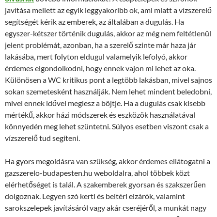
javítása mellett az egyik leggyakoribb ok, ami miatt a vízszerelő
segítségét kérik az emberek, az általában a dugulás. Ha
egyszer-kétszer történik dugulás, akkor az még nem feltétlenül
jelent problémát, azonban, ha a szerelő szinte már haza jár
lakásába, mert folyton eldugul valamelyik lefolyó, akkor
érdemes elgondolkodni, hogy ennek vajon mi lehet az oka.
Különösen a WC kritikus pont a legtöbb lakásban, mivel sajnos
sokan szemetesként használják. Nem lehet mindent beledobni,
mivel ennek idővel meglesz a böjtje. Ha a dugulás csak kisebb
mértékű, akkor házi módszerek és eszközök használatával
könnyedén meg lehet szüntetni. Súlyos esetben viszont csak a
vízszerelő tud segíteni.
Ha gyors megoldásra van szükség, akkor érdemes ellátogatni a
gazszerelo-budapesten.hu weboldalra, ahol többek közt
elérhetőséget is talál. A szakemberek gyorsan és szakszerűen
dolgoznak. Legyen szó kerti és beltéri elzárók, valamint
sarokszelepek javításáról vagy akár cseréjéről, a munkát nagy