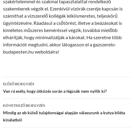
szakértelemmel és szakmai tapasztalattal rendelkező
szakemberek végzik el. Ezenkívül vízórák cseréje kapcsán is
számíthat a vízszerelő kollégák lelkiismeretes, teljeskörű
ügyintézésére. Ráadásul a csőtörést, illetve a beázásokat is
kíméletes műszeres beméréssel végzik, továbbá mielőbb
elhárítják, hogy minimalizálják a károkat. Ha szeretne több
információt megtudni, akkor látogasson el a gazszerelo-
budapesten.hu weboldalra!
Bejegyzések
ELŐZŐ BEJEGYZÉS
navigációja
Van rá esély, hogy ütközés során a légzsák nem nyílik ki?
KÖVETKEZŐ BEJEGYZÉS
Mindig az eb külső tulajdonságai alapján válasszunk a kutya biléta
kínálatból