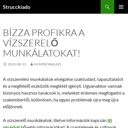
Tartalomhoz
Keresés
Strucckiado
ELSŐDL
MENÜ
BÍZZA PROFIKRA A
VÍZSZERELŐ
MUNKÁLATOKAT!
2023-08-13
HUNPROBALAZS
A vízszerelési munkálatok elvégzése szaktudást, tapasztalatot
és a megfelelő eszközök meglétét igényli. Ugyanakkor vannak
bizonyos hasznos tanácsok is, melyeket érdemes megfogadni a
szakembertől, különösen, ha egyes problémák újra meg újra
előjönnek.
A vízszerelő munkákatok, illetve információk kapcsán
itt
olvashat
bővebb információkat! A csaptelepek és szifonok