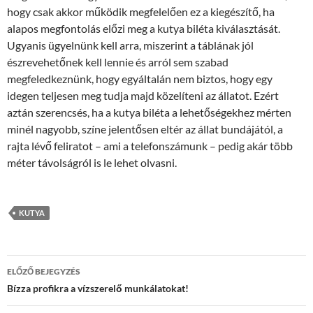
hogy csak akkor működik megfelelően ez a kiegészítő, ha
alapos megfontolás előzi meg a kutya biléta kiválasztását.
Ugyanis ügyelnünk kell arra, miszerint a táblának jól
észrevehetőnek kell lennie és arról sem szabad
megfeledkeznünk, hogy egyáltalán nem biztos, hogy egy
idegen teljesen meg tudja majd közelíteni az állatot. Ezért
aztán szerencsés, ha a kutya biléta a lehetőségekhez mérten
minél nagyobb, színe jelentősen eltér az állat bundájától, a
rajta lévő feliratot – ami a telefonszámunk – pedig akár több
méter távolságról is le lehet olvasni.
KUTYA
Bejegyzések
ELŐZŐ BEJEGYZÉS
navigációja
Bízza profikra a vízszerelő munkálatokat!