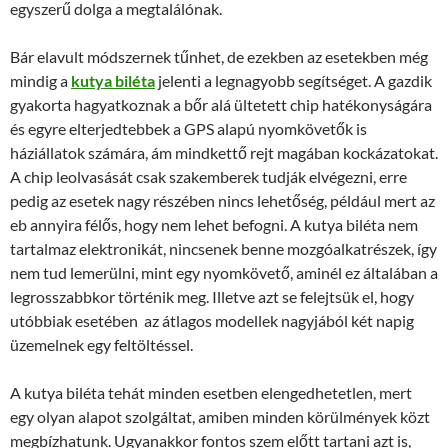
egyszerű dolga a megtalálónak.
Bár elavult módszernek tűnhet, de ezekben az esetekben még
mindig a
kutya biléta
jelenti a legnagyobb segítséget. A gazdik
gyakorta hagyatkoznak a bőr alá ültetett chip hatékonyságára
és egyre elterjedtebbek a GPS alapú nyomkövetők is
háziállatok számára, ám mindkettő rejt magában kockázatokat.
A chip leolvasását csak szakemberek tudják elvégezni, erre
pedig az esetek nagy részében nincs lehetőség, például mert az
eb annyira félős, hogy nem lehet befogni. A kutya biléta nem
tartalmaz elektronikát, nincsenek benne mozgóalkatrészek, így
nem tud lemerülni, mint egy nyomkövető, aminél ez általában a
legrosszabbkor történik meg. Illetve azt se felejtsük el, hogy
utóbbiak esetében az átlagos modellek nagyjából két napig
üzemelnek egy feltöltéssel.
A kutya biléta tehát minden esetben elengedhetetlen, mert
egy olyan alapot szolgáltat, amiben minden körülmények közt
megbízhatunk. Ugyanakkor fontos szem előtt tartani azt is,