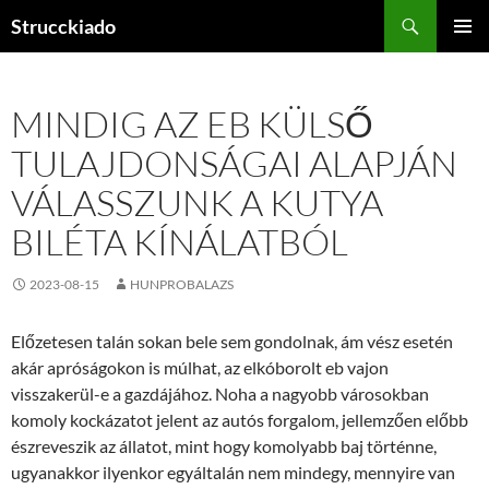
Tartalomhoz
Keresés
Strucckiado
ELSŐDL
MENÜ
MINDIG AZ EB KÜLSŐ
TULAJDONSÁGAI ALAPJÁN
VÁLASSZUNK A KUTYA
BILÉTA KÍNÁLATBÓL
2023-08-15
HUNPROBALAZS
Előzetesen talán sokan bele sem gondolnak, ám vész esetén
akár apróságokon is múlhat, az elkóborolt eb vajon
visszakerül-e a gazdájához. Noha a nagyobb városokban
komoly kockázatot jelent az autós forgalom, jellemzően előbb
észreveszik az állatot, mint hogy komolyabb baj történne,
ugyanakkor ilyenkor egyáltalán nem mindegy, mennyire van