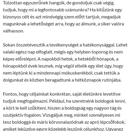
Túlzottan egyszerűnek hangzik, de gondoljuk csak végig,
tudjuk, hogy mi a legfontosabb számunkra? Ha kitűzünk egy
bizonyos célt és azt mindvégig szem előtt tartjuk, megadjuk
magunknak a lehetőséget arra, hogy az álmunk, a siker valóra
válhasson.
Sokan összetévesztik a tevékenységet a hatékonysággal. Lehet
valaki egész nap elfoglalt, mégis egy helyben toporog és nem
képes előrelépni. A napokból hetek, a hetekből hónapok, a
hónapokból évek lesznek, míg végül eltelik egy élet úgy, hogy
nem léptünk ki a mindennapi mókuskerékból, csak tettük a
dolgunkat és közben beragadtunk a hétköznapok rutinjába.
Fontos, hogy céljainkat konkrétan, saját életünkre levetítve
tudjuk megfogalmazni. Például, ha szeretnénk boldogok lenni,
a kört le kell szűkíteni, hiszen a boldogság egy nagyon tág és
szubjektív fogalom. Vizsgáljuk meg, minket személyesen mi
tesz boldoggá és máris körvonalazódnak az apró lépcsőfokok,
amiket leküzdve egyre közelebb leszünk célunkhoz. Ugyanez