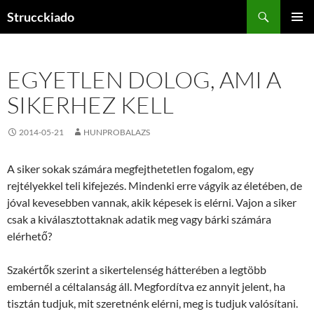
Tartalomhoz
Keresés
Strucckiado
ELSŐDL
MENÜ
EGYETLEN DOLOG, AMI A
SIKERHEZ KELL
2014-05-21
HUNPROBALAZS
A siker sokak számára megfejthetetlen fogalom, egy
rejtélyekkel teli kifejezés. Mindenki erre vágyik az életében, de
jóval kevesebben vannak, akik képesek is elérni. Vajon a siker
csak a kiválasztottaknak adatik meg vagy bárki számára
elérhető?
Szakértők szerint a sikertelenség hátterében a legtöbb
embernél a céltalanság áll. Megfordítva ez annyit jelent, ha
tisztán tudjuk, mit szeretnénk elérni, meg is tudjuk valósítani.