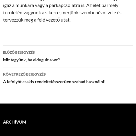
igaz a munkára vagy a párkapcsolatra is. Az élet bármely
területén vágyunk a sikerre, merjünk szembenézni vele és
tervezzük meg a felé vezető utat.
Bejegyzések
ELŐZŐ BEJEGYZÉS
navigációja
Mit tegyünk, ha eldugult a wc?
KÖVETKEZŐ BEJEGYZÉS
A lefolyót csakis rendeltetésszerűen szabad használni!
ARCHÍVUM