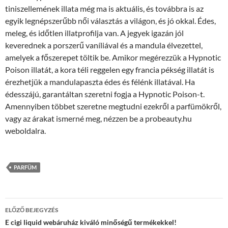
tiniszellemének illata még ma is aktuális, és továbbra is az
egyik legnépszerűbb női választás a világon, és jó okkal. Édes,
meleg, és időtlen illatprofilja van. A jegyek igazán jól
keverednek a porszerű vaníliával és a mandula élvezettel,
amelyek a főszerepet töltik be. Amikor megérezzük a Hypnotic
Poison illatát, a kora téli reggelen egy francia pékség illatát is
érezhetjük a mandulapaszta édes és félénk illatával. Ha
édesszájú, garantáltan szeretni fogja a Hypnotic Poison-t.
Amennyiben többet szeretne megtudni ezekről a parfümökről,
vagy az árakat ismerné meg, nézzen be a probeauty.hu
weboldalra.
PARFÜM
Bejegyzések
ELŐZŐ BEJEGYZÉS
navigációja
E cigi liquid webáruház kiváló minőségű termékekkel!