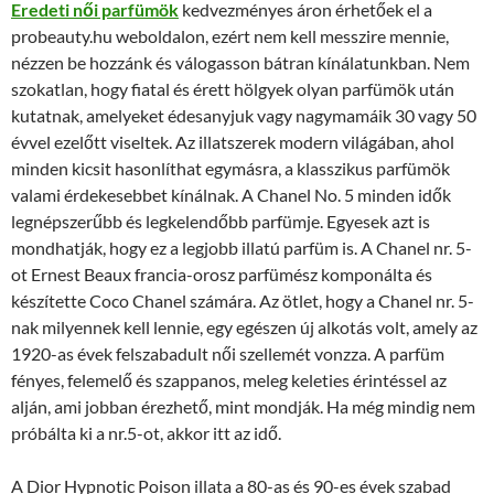
Eredeti női parfümök
kedvezményes áron érhetőek el a
probeauty.hu weboldalon, ezért nem kell messzire mennie,
nézzen be hozzánk és válogasson bátran kínálatunkban. Nem
szokatlan, hogy fiatal és érett hölgyek olyan parfümök után
kutatnak, amelyeket édesanyjuk vagy nagymamáik 30 vagy 50
évvel ezelőtt viseltek. Az illatszerek modern világában, ahol
minden kicsit hasonlíthat egymásra, a klasszikus parfümök
valami érdekesebbet kínálnak. A Chanel No. 5 minden idők
legnépszerűbb és legkelendőbb parfümje. Egyesek azt is
mondhatják, hogy ez a legjobb illatú parfüm is. A Chanel nr. 5-
ot Ernest Beaux francia-orosz parfümész komponálta és
készítette Coco Chanel számára. Az ötlet, hogy a Chanel nr. 5-
nak milyennek kell lennie, egy egészen új alkotás volt, amely az
1920-as évek felszabadult női szellemét vonzza. A parfüm
fényes, felemelő és szappanos, meleg keleties érintéssel az
alján, ami jobban érezhető, mint mondják. Ha még mindig nem
próbálta ki a nr.5-ot, akkor itt az idő.
A Dior Hypnotic Poison illata a 80-as és 90-es évek szabad