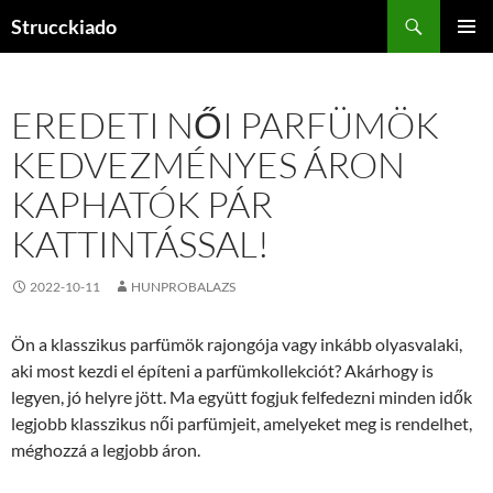
Tartalomhoz
Keresés
Strucckiado
ELSŐDL
MENÜ
EREDETI NŐI PARFÜMÖK
KEDVEZMÉNYES ÁRON
KAPHATÓK PÁR
KATTINTÁSSAL!
2022-10-11
HUNPROBALAZS
Ön a klasszikus parfümök rajongója vagy inkább olyasvalaki,
aki most kezdi el építeni a parfümkollekciót? Akárhogy is
legyen, jó helyre jött. Ma együtt fogjuk felfedezni minden idők
legjobb klasszikus női parfümjeit, amelyeket meg is rendelhet,
méghozzá a legjobb áron.