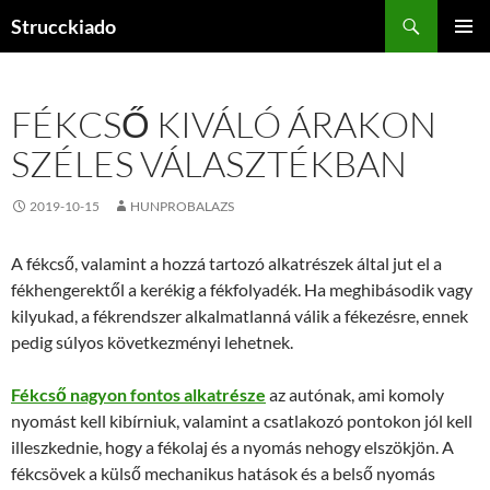
Tartalomhoz
Keresés
Strucckiado
ELSŐDL
MENÜ
FÉKCSŐ KIVÁLÓ ÁRAKON
SZÉLES VÁLASZTÉKBAN
2019-10-15
HUNPROBALAZS
A fékcső, valamint a hozzá tartozó alkatrészek által jut el a
fékhengerektől a kerékig a fékfolyadék. Ha meghibásodik vagy
kilyukad, a fékrendszer alkalmatlanná válik a fékezésre, ennek
pedig súlyos következményi lehetnek.
Fékcső nagyon fontos alkatrésze
az autónak, ami komoly
nyomást kell kibírniuk, valamint a csatlakozó pontokon jól kell
illeszkednie, hogy a fékolaj és a nyomás nehogy elszökjön. A
fékcsövek a külső mechanikus hatások és a belső nyomás