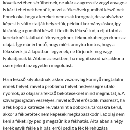
következtében sérülhetnek, de akár az agresszív vegyi anyagok
is kárt tehetnek bennük, mivel a fékcsövek gumiból készülnek.
Ennek oka, hogy a kerekek nem csak forognak, de az alvázhoz
képest is változtatják helyzetük, például kormányzáskor, így
kizárólag a gumiból készült flexibilis fékcső tudja eljuttatni a
kerekeknél található féknyergekhez, fékmunkahengerekhez az
olajat. Így már érthető, hogy miért annyira fontos, hogy a
fékcsövek jó állapotban legyenek, ne törjenek meg vagy
lyukadjanak ki. Abban az esetben, ha meghibásodnak, akkor a
csere jelenti az egyetlen megoldást.
Ha a fékcső kilyukadnak, akkor viszonylag könnyű megtalálni
ennek helyét, mivel a probléma helyét nedvességre utaló
nyomok, az olajsár a fékcső bekötéseknél mind megmutatja. A
szivárgás igazán veszélyes, mivel idővel erősödik, másrészt, ha
a fék kopó alkatrészeire, valamint a dobokra, tárcsákra kerül,
akkor a fékbetétek nem képesek megkapaszkodni, az olaj nem
keni a féket, így pedig megszűnik a fékhatás. Általában a négy
kerék egyik fékje a hibás, erről pedig a fék félrehúzása