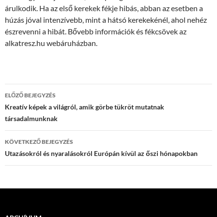
árulkodik. Ha az első kerekek fékje hibás, abban az esetben a
húzás jóval intenzívebb, mint a hátsó kerekekénél, ahol nehéz
észrevenni a hibát. Bővebb információk és fékcsövek az
alkatresz.hu webáruházban.
Bejegyzések
ELŐZŐ BEJEGYZÉS
navigációja
Kreatív képek a világról, amik görbe tükröt mutatnak
társadalmunknak
KÖVETKEZŐ BEJEGYZÉS
Utazásokról és nyaralásokról Európán kívül az őszi hónapokban