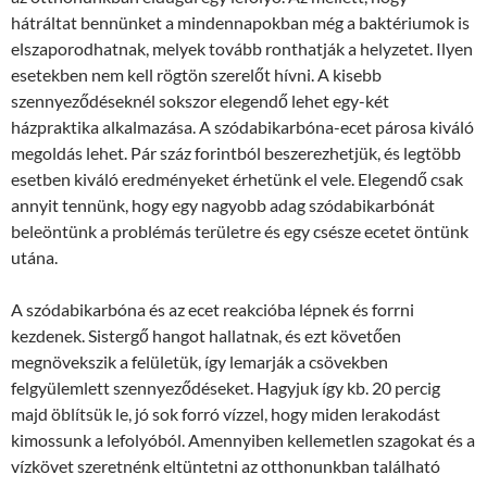
hátráltat bennünket a mindennapokban még a baktériumok is
elszaporodhatnak, melyek tovább ronthatják a helyzetet. Ilyen
esetekben nem kell rögtön szerelőt hívni. A kisebb
szennyeződéseknél sokszor elegendő lehet egy-két
házpraktika alkalmazása. A szódabikarbóna-ecet párosa kiváló
megoldás lehet. Pár száz forintból beszerezhetjük, és legtöbb
esetben kiváló eredményeket érhetünk el vele. Elegendő csak
annyit tennünk, hogy egy nagyobb adag szódabikarbónát
beleöntünk a problémás területre és egy csésze ecetet öntünk
utána.
A szódabikarbóna és az ecet reakcióba lépnek és forrni
kezdenek. Sistergő hangot hallatnak, és ezt követően
megnövekszik a felületük, így lemarják a csövekben
felgyülemlett szennyeződéseket. Hagyjuk így kb. 20 percig
majd öblítsük le, jó sok forró vízzel, hogy miden lerakodást
kimossunk a lefolyóból. Amennyiben kellemetlen szagokat és a
vízkövet szeretnénk eltüntetni az otthonunkban található