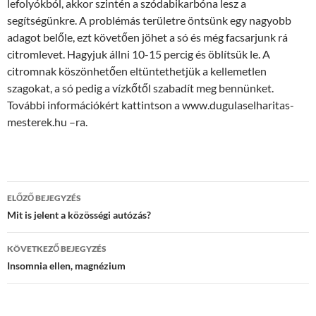
lefolyókból, akkor szintén a szódabikarbóna lesz a
segítségünkre. A problémás területre öntsünk egy nagyobb
adagot belőle, ezt követően jöhet a só és még facsarjunk rá
citromlevet. Hagyjuk állni 10-15 percig és öblítsük le. A
citromnak köszönhetően eltüntethetjük a kellemetlen
szagokat, a só pedig a vízkőtől szabadít meg bennünket.
További információkért kattintson a www.dugulaselharitas-
mesterek.hu –ra.
Bejegyzések
ELŐZŐ BEJEGYZÉS
navigációja
Mit is jelent a közösségi autózás?
KÖVETKEZŐ BEJEGYZÉS
Insomnia ellen, magnézium