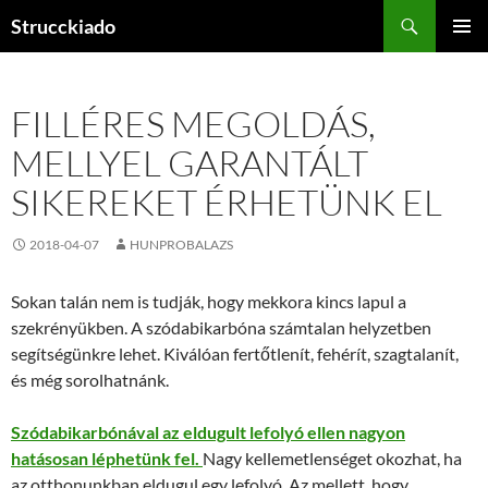
Tartalomhoz
Keresés
Strucckiado
ELSŐDL
MENÜ
FILLÉRES MEGOLDÁS,
MELLYEL GARANTÁLT
SIKEREKET ÉRHETÜNK EL
2018-04-07
HUNPROBALAZS
Sokan talán nem is tudják, hogy mekkora kincs lapul a
szekrényükben. A szódabikarbóna számtalan helyzetben
segítségünkre lehet. Kiválóan fertőtlenít, fehérít, szagtalanít,
és még sorolhatnánk.
Szódabikarbónával az eldugult lefolyó ellen nagyon
hatásosan léphetünk fel.
Nagy kellemetlenséget okozhat, ha
az otthonunkban eldugul egy lefolyó. Az mellett, hogy