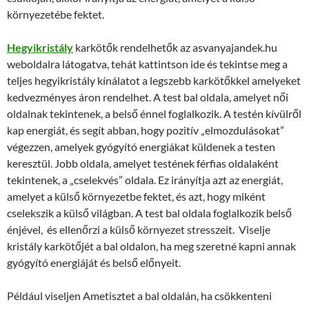
környezetébe fektet.
Hegyikristály
karkötők rendelhetők az asvanyajandek.hu
weboldalra látogatva, tehát kattintson ide és tekintse meg a
teljes hegyikristály kínálatot a legszebb karkötőkkel amelyeket
kedvezményes áron rendelhet. A test bal oldala, amelyet női
oldalnak tekintenek, a belső énnel foglalkozik. A testén kívülről
kap energiát, és segít abban, hogy pozitív „elmozdulásokat”
végezzen, amelyek gyógyító energiákat küldenek a testen
keresztül. Jobb oldala, amelyet testének férfias oldalaként
tekintenek, a „cselekvés” oldala. Ez irányítja azt az energiát,
amelyet a külső környezetbe fektet, és azt, hogy miként
cselekszik a külső világban. A test bal oldala foglalkozik belső
énjével, és ellenőrzi a külső környezet stresszeit. Viselje
kristály karkötőjét a bal oldalon, ha meg szeretné kapni annak
gyógyító energiáját és belső előnyeit.
Például viseljen Ametisztet a bal oldalán, ha csökkenteni