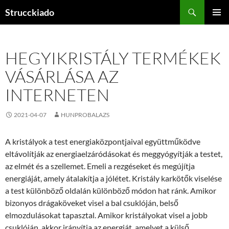
Tartalomhoz
Keresés
Strucckiado
ELSŐDL
MENÜ
HEGYIKRISTÁLY TERMÉKEK
VÁSÁRLÁSA AZ
INTERNETEN
2021-04-07
HUNPROBALAZS
A kristályok a test energiaközpontjaival együttműködve
eltávolítják az energiaelzáródásokat és meggyógyítják a testet,
az elmét és a szellemet. Emeli a rezgéseket és megújítja
energiáját, amely átalakítja a jólétet. Kristály karkötők viselése
a test különböző oldalán különböző módon hat ránk. Amikor
bizonyos drágaköveket visel a bal csuklóján, belső
elmozdulásokat tapasztal. Amikor kristályokat visel a jobb
csuklóján, akkor irányítja az energiát, amelyet a külső