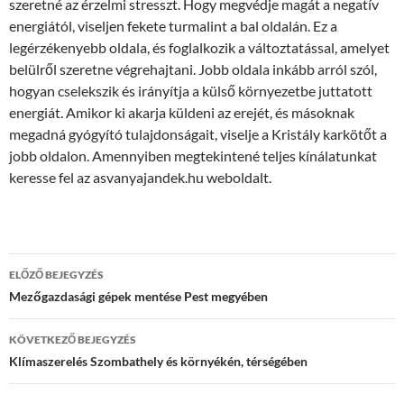
szeretné az érzelmi stresszt. Hogy megvédje magát a negatív
energiától, viseljen fekete turmalint a bal oldalán. Ez a
legérzékenyebb oldala, és foglalkozik a változtatással, amelyet
belülről szeretne végrehajtani. Jobb oldala inkább arról szól,
hogyan cselekszik és irányítja a külső környezetbe juttatott
energiát. Amikor ki akarja küldeni az erejét, és másoknak
megadná gyógyító tulajdonságait, viselje a Kristály karkötőt a
jobb oldalon. Amennyiben megtekintené teljes kínálatunkat
keresse fel az asvanyajandek.hu weboldalt.
Bejegyzések
ELŐZŐ BEJEGYZÉS
navigációja
Mezőgazdasági gépek mentése Pest megyében
KÖVETKEZŐ BEJEGYZÉS
Klímaszerelés Szombathely és környékén, térségében