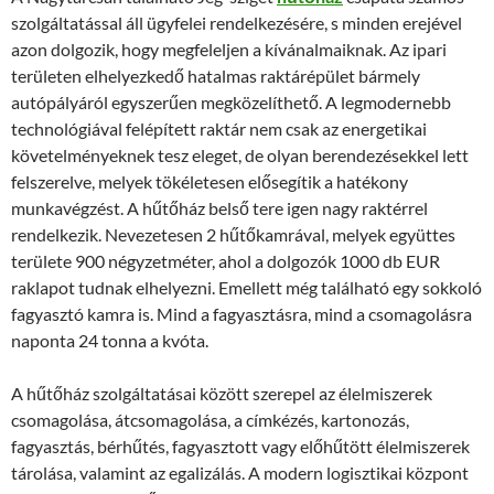
szolgáltatással áll ügyfelei rendelkezésére, s minden erejével
azon dolgozik, hogy megfeleljen a kívánalmaiknak. Az ipari
területen elhelyezkedő hatalmas raktárépület bármely
autópályáról egyszerűen megközelíthető. A legmodernebb
technológiával felépített raktár nem csak az energetikai
követelményeknek tesz eleget, de olyan berendezésekkel lett
felszerelve, melyek tökéletesen elősegítik a hatékony
munkavégzést. A hűtőház belső tere igen nagy raktérrel
rendelkezik. Nevezetesen 2 hűtőkamrával, melyek együttes
területe 900 négyzetméter, ahol a dolgozók 1000 db EUR
raklapot tudnak elhelyezni. Emellett még található egy sokkoló
fagyasztó kamra is. Mind a fagyasztásra, mind a csomagolásra
naponta 24 tonna a kvóta.
A hűtőház szolgáltatásai között szerepel az élelmiszerek
csomagolása, átcsomagolása, a címkézés, kartonozás,
fagyasztás, bérhűtés, fagyasztott vagy előhűtött élelmiszerek
tárolása, valamint az egalizálás. A modern logisztikai központ