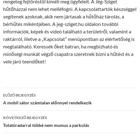
rengeteg fejtöréstől kíméli meg ügyfeleit. A Jég-Sziget
hűtőházzal nem lehet melléfogni. A kapcsolattartók készséggel
segítenek azoknak, akik nem jártasak a hűtőház tárolás, a
bérhűtés mikéntjében. A jeg-sziget.hu oldalon további
információk, képek és videó található a területről, valamint a
raktárról, illetve a „Kapcsolat” menüpontban az elérhetőség is
megtalálható. Keressék őket bátran, ha megbízható és
minőségi munkát végző csapatra szeretnék bízni a hűtést és a
vele járó teendőket!
Bejegyzések
ELŐZŐ BEJEGYZÉS
navigációja
A mobil sátor számtalan előnnyel rendelkezik
KÖVETKEZŐ BEJEGYZÉS
Tolatóradarral többé nem mumus a parkolás