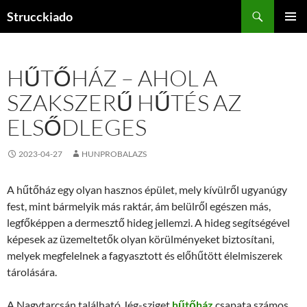
Tartalomhoz
Keresés
Strucckiado
ELSŐDL
MENÜ
HŰTŐHÁZ – AHOL A
SZAKSZERŰ HŰTÉS AZ
ELSŐDLEGES
2023-04-27
HUNPROBALAZS
A hűtőház egy olyan hasznos épület, mely kívülről ugyanúgy
fest, mint bármelyik más raktár, ám belülről egészen más,
legfőképpen a dermesztő hideg jellemzi. A hideg segítségével
képesek az üzemeltetők olyan körülményeket biztosítani,
melyek megfelelnek a fagyasztott és előhűtött élelmiszerek
tárolására.
A Nagytarcsán található Jég-sziget
hűtőház
csapata számos