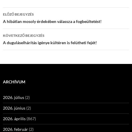
Bejegyzések
ELŐZŐ BEJEGYZÉS
navigációja
A hibátlan mosoly érdekében válassza a fogbeültetést!
KÖVETKEZŐ BEJEGYZÉS
A duguláselhárítás igénye kültéren is felütheti fejét!
ARCHÍVUM
2026. július
(2)
2026. június
(2)
2026. április
(867)
2026. február
(2)