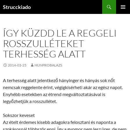
Tartalomhoz
Keresés
Strucckiado
ELSŐDL
MENÜ
ÍGY KÜZDD LE A REGGELI
ROSSZULLÉTEKET
TERHESSÉG ALATT
2014-03-25
HUNPROBALAZS
A terhesség alatt jelentkező hányinger és hányás sok nőt
nemcsak reggelente érint, végigkísérheti akár az egész napot.
Enyhébb esetekben az étrend megváltoztatásával is
legyőzhetjük a rosszullétet.
Sokszor keveset
Az ételt érdemes kisebb adagokra felosztani és naponta a
szokásosnál többször enni. Így a gyomor nem lesz üres, de nem