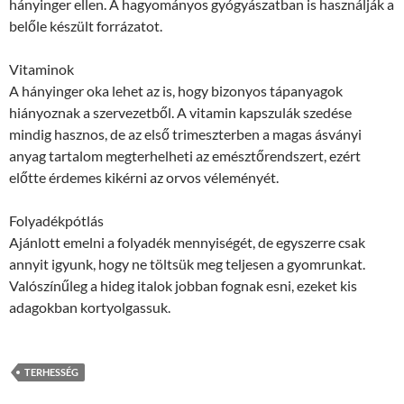
hányinger ellen. A hagyományos gyógyászatban is használják a
belőle készült forrázatot.
Vitaminok
A hányinger oka lehet az is, hogy bizonyos tápanyagok
hiányoznak a szervezetből. A vitamin kapszulák szedése
mindig hasznos, de az első trimeszterben a magas ásványi
anyag tartalom megterhelheti az emésztőrendszert, ezért
előtte érdemes kikérni az orvos véleményét.
Folyadékpótlás
Ajánlott emelni a folyadék mennyiségét, de egyszerre csak
annyit igyunk, hogy ne töltsük meg teljesen a gyomrunkat.
Valószínűleg a hideg italok jobban fognak esni, ezeket kis
adagokban kortyolgassuk.
TERHESSÉG