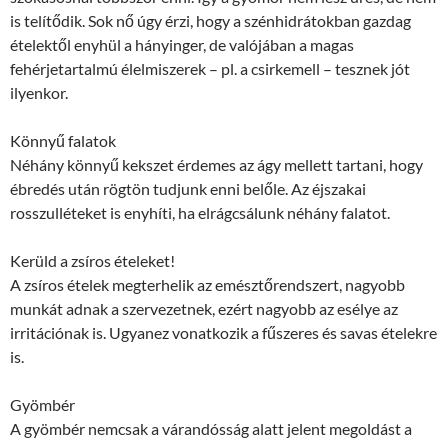
is telítődik. Sok nő úgy érzi, hogy a szénhidrátokban gazdag
ételektől enyhül a hányinger, de valójában a magas
fehérjetartalmú élelmiszerek – pl. a csirkemell – tesznek jót
ilyenkor.
Könnyű falatok
Néhány könnyű kekszet érdemes az ágy mellett tartani, hogy
ébredés után rögtön tudjunk enni belőle. Az éjszakai
rosszulléteket is enyhíti, ha elrágcsálunk néhány falatot.
Kerüld a zsíros ételeket!
A zsíros ételek megterhelik az emésztőrendszert, nagyobb
munkát adnak a szervezetnek, ezért nagyobb az esélye az
irritációnak is. Ugyanez vonatkozik a fűszeres és savas ételekre
is.
Gyömbér
A gyömbér nemcsak a várandósság alatt jelent megoldást a